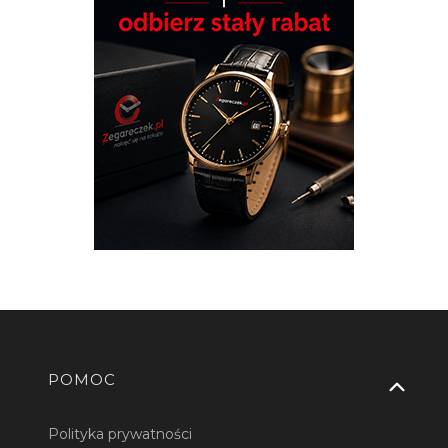
Linki w stopce
POMOC
Polityka prywatności