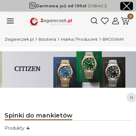
Darmowa już od 199zł
ZOBACZ
Dostawa już od 199zł
ZOBACZ
Produk
Otwórz wyszukiwark
Zegareczek.pl
Biżuteria
Marka / Producent
BROSWAY
Naciśnij Enter lub spację, aby otworzyć stronę.
Naciśnij Enter lub spację, aby otworzyć stronę.
Naciśnij Enter lub spację, aby otworzyć stronę.
Naciśnij Enter lub spację, aby otworzyć stronę.
Za
Spinki do mankietów
Produkty:
4