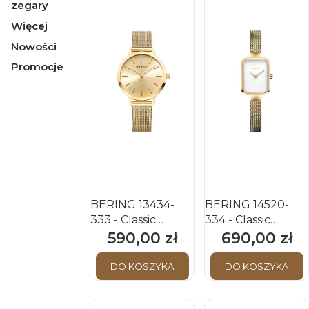
zegary
Więcej
Nowości
Promocje
Koniec menu
BERING 13434-
BERING 14520-
333 - Classic
334 - Classic
Sapphire - Damski
Sapphire - Damski
590,00 zł
690,00 zł
Cena
Cena
- Zegarek
- Zegarek
kwarcowy
kwarcowy
DO KOSZYKA
DO KOSZYKA