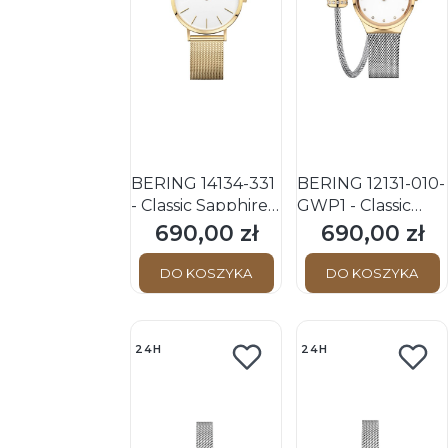
BERING 14134-331
BERING 12131-010-
- Classic Sapphire -
GWP1 - Classic
Damski - Zegarek
Sapphire - Damski
690,00 zł
690,00 zł
Cena
Cena
kwarcowy
- Zegarek +
Bransoletka
DO KOSZYKA
DO KOSZYKA
24H
24H