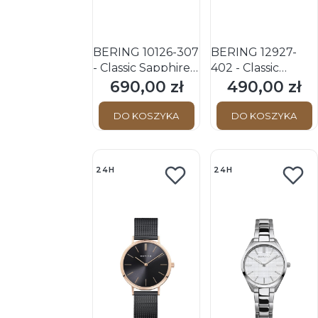
BERING 10126-307
BERING 12927-
- Classic Sapphire -
402 - Classic
Damski - Zegarek
Sapphire - Damski
690,00 zł
490,00 zł
Cena
Cena
kwarcowy
- Zegarek
kwarcowy
DO KOSZYKA
DO KOSZYKA
24H
24H