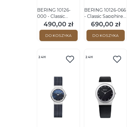
BERING 10126-
BERING 10126-066
000 - Classic
- Classic Sapphire -
Sapphire - Damski
Damski - Zegarek
490,00 zł
690,00 zł
Cena
Cena
- Zegarek
kwarcowy
kwarcowy
DO KOSZYKA
DO KOSZYKA
24H
24H