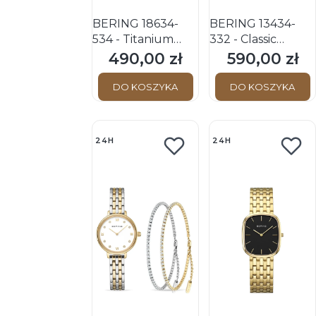
BERING 18634-
BERING 13434-
534 - Titanium
332 - Classic
Sapphire - Damski
Sapphire - Damski
490,00 zł
590,00 zł
Cena
Cena
- Zegarek
- Zegarek
kwarcowy
kwarcowy
DO KOSZYKA
DO KOSZYKA
24H
24H