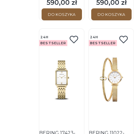
Damski - Zegarek
Damski - Zegarek
590,00 zł
590,00 zł
Cena
Cena
kwarcowy
kwarcowy
DO KOSZYKA
DO KOSZYKA
24H
24H
BESTSELLER
BESTSELLER
BERING 17423-
BERING 11022-