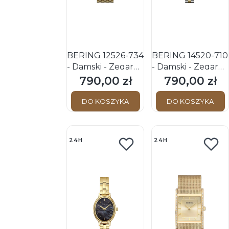
BERING 12526-734
BERING 14520-710
- Damski - Zegarek
- Damski - Zegarek
na bransolecie
na bransolecie
790,00 zł
790,00 zł
Cena
Cena
DO KOSZYKA
DO KOSZYKA
24H
24H