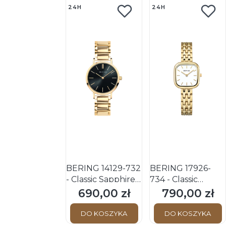
24H
24H
BERING 14129-732
BERING 17926-
- Classic Sapphire -
734 - Classic
Damski - Zegarek
Sapphire - Damski
690,00 zł
790,00 zł
Cena
Cena
kwarcowy
- Zegarek
kwarcowy
DO KOSZYKA
DO KOSZYKA