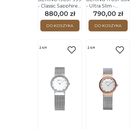
- Classic Sapphire -
- Ultra Slim -
Damski - Zegarek
Damski - Zegarek
880,00 zł
790,00 zł
Cena
Cena
kwarcowy
kwarcowy
DO KOSZYKA
DO KOSZYKA
24H
24H