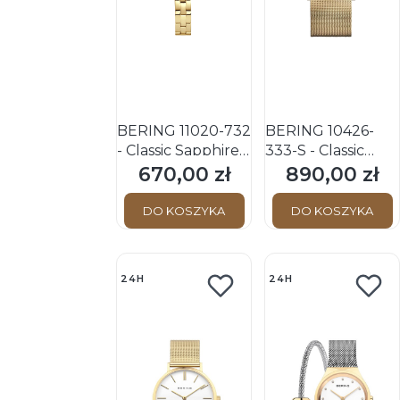
BERING 11020-732
BERING 10426-
- Classic Sapphire -
333-S - Classic
Damski - Zegarek
Sapphire - Damski
670,00 zł
890,00 zł
Cena
Cena
kwarcowy
- Zegarek
kwarcowy
DO KOSZYKA
DO KOSZYKA
24H
24H