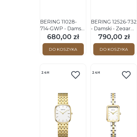
BERING 11028-
BERING 12526-732
714-GWP - Damski
- Damski - Zegarek
- Zegarek na
na bransolecie
680,00 zł
790,00 zł
Cena
Cena
bransolecie +
Bransoletki
DO KOSZYKA
DO KOSZYKA
24H
24H