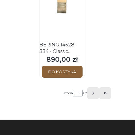
BERING 14528-
334 - Classic
Sapphire - Damski
890,00 zł
Cena
- Zegarek
kwarcowy
DO KOSZYKA
Strona
z 2
Przejdź do os