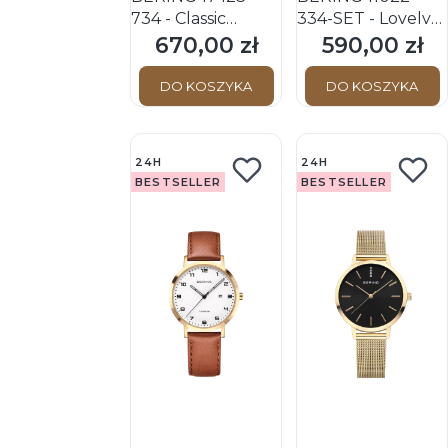
734 - Classic
334-SET - Lovely
Sapphire - Damski
Gift Ser - Damski -
670,00 zł
590,00 zł
Cena
Cena
- Zegarek
Zegarek
kwarcowy
kwarcowy +
DO KOSZYKA
DO KOSZYKA
Bransoletka
24H
24H
BESTSELLER
BESTSELLER