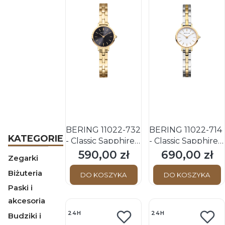
BERING 11022-732
BERING 11022-714
KATEGORIE
- Classic Sapphire -
- Classic Sapphire -
Damski - Zegarek
Damski - Zegarek
590,00 zł
690,00 zł
Cena
Cena
Zegarki
kwarcowy
kwarcowy
Biżuteria
DO KOSZYKA
DO KOSZYKA
Paski i
akcesoria
24H
24H
Budziki i