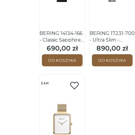
BERING 14134-166
BERING 17231-700
- Classic Sapphire -
- Ultra Slim -
Damski - Zegarek
Damski - Zegarek
690,00 zł
890,00 zł
Cena
Cena
kwarcowy
kwarcowy
DO KOSZYKA
DO KOSZYKA
24H