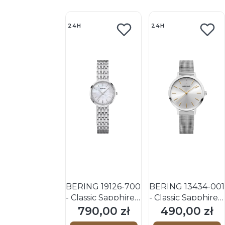
24H
24H
BERING 19126-700
BERING 13434-001
- Classic Sapphire -
- Classic Sapphire -
Damski - Zegarek
Damski - Zegarek
790,00 zł
490,00 zł
Cena
Cena
kwarcowy
kwarcowy