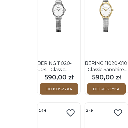
BERING 11020-
BERING 11020-010
004 - Classic
- Classic Sapphire -
Sapphire - Damski
Damski - Zegarek
590,00 zł
590,00 zł
Cena
Cena
- Zegarek
kwarcowy
kwarcowy
DO KOSZYKA
DO KOSZYKA
24H
24H