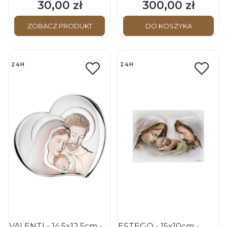
RODZINA - Cytat
30,00 zł
300,00 zł
Cena
Cena
ZOBACZ PRODUKT
DO KOSZYKA
24H
24H
VALENTI - 14,5x12,5cm -
ESTEGO - 15x10cm -