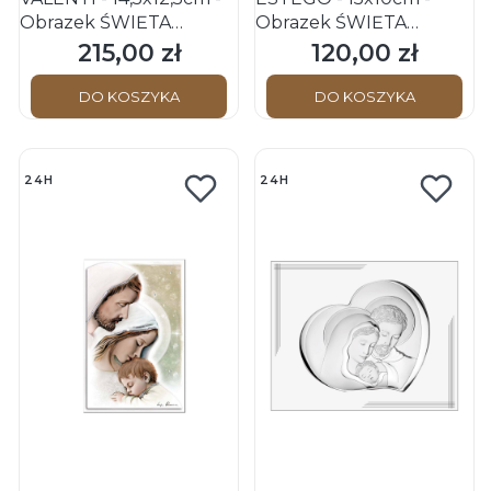
Obrazek ŚWIĘTA
Obrazek ŚWIĘTA
RODZINA - Serce
RODZINA - Zdobiony
215,00 zł
120,00 zł
Cena
Cena
Kolorowe
srebrną farbą
DO KOSZYKA
DO KOSZYKA
24H
24H