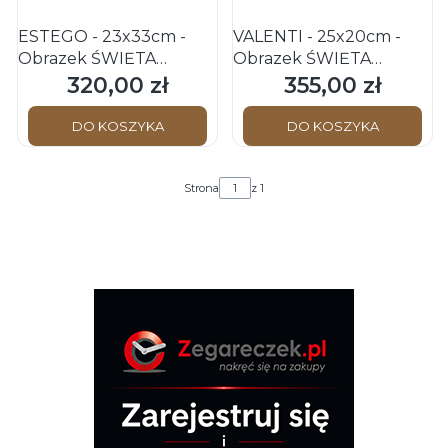
ESTEGO - 23x33cm -
VALENTI - 25x20cm -
Obrazek ŚWIĘTA
Obrazek ŚWIĘTA
RODZINA - Zdobiony
RODZINA - Serce na
320,00 zł
355,00 zł
Cena
Cena
srebrną farbą
panelu
DO KOSZYKA
DO KOSZYKA
Strona
z 1