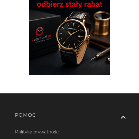
Linki w stopce
POMOC
Polityka prywatności