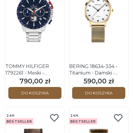
TOMMY HILFIGER
BERING 18634-334 -
1792261 - Męski -
Titanium - Damski -
Zegarek na bransolecie
Zegarek kwarcowy
790,00 zł
590,00 zł
Cena
Cena
DO KOSZYKA
DO KOSZYKA
24H
24H
BESTSELLER
BESTSELLER