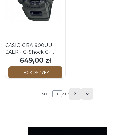
CASIO GBA-900UU-
3AER - G-Shock G-
Squad - Męski - Zegarek
649,00 zł
Cena
na pasku
DO KOSZYKA
Strona
z 117
Przejdź do ostatniej s