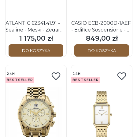
ATLANTIC 62341.41.91 -
CASIO ECB-2000D-1AEF
Sealine - Męski - Zegarek
- Edifice Sospensione -
kwarcowy
Męski - Zegarek
1 175,00 zł
849,00 zł
Cena
Cena
kwarcowy
DO KOSZYKA
DO KOSZYKA
24H
24H
BESTSELLER
BESTSELLER