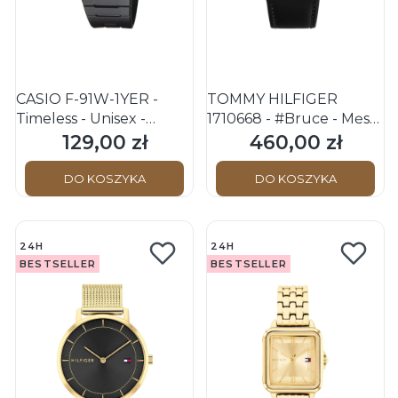
CASIO F-91W-1YER -
TOMMY HILFIGER
Timeless - Unisex -
1710668 - #Bruce - Męski
Zegarek na pasku
- Zegarek na pasku
129,00 zł
460,00 zł
Cena
Cena
skórzanym
DO KOSZYKA
DO KOSZYKA
24H
24H
BESTSELLER
BESTSELLER