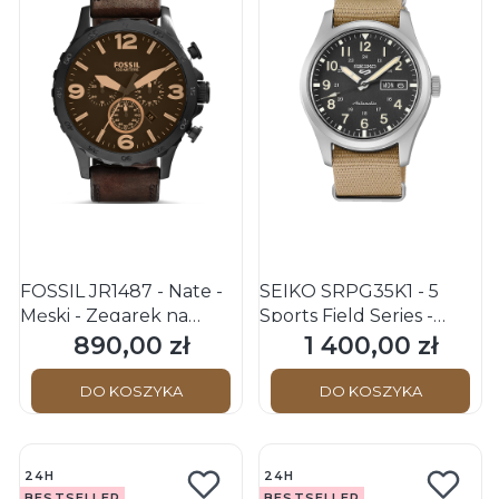
FOSSIL JR1487 - Nate -
SEIKO SRPG35K1 - 5
Męski - Zegarek na
Sports Field Series -
pasku
Męski - Zegarek
890,00 zł
1 400,00 zł
Cena
Cena
mechaniczny
DO KOSZYKA
DO KOSZYKA
24H
24H
BESTSELLER
BESTSELLER