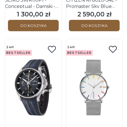
SEIKO SWR110P1 -
CITIZEN AT8020-54L -
Conceptual - Damski -
Promaster Sky Blue
Zegarek na pasku
Angels - Męski - Zegarek
1 300,00 zł
2 590,00 zł
Cena
Cena
na bransolecie
DO KOSZYKA
DO KOSZYKA
24H
24H
BESTSELLER
BESTSELLER