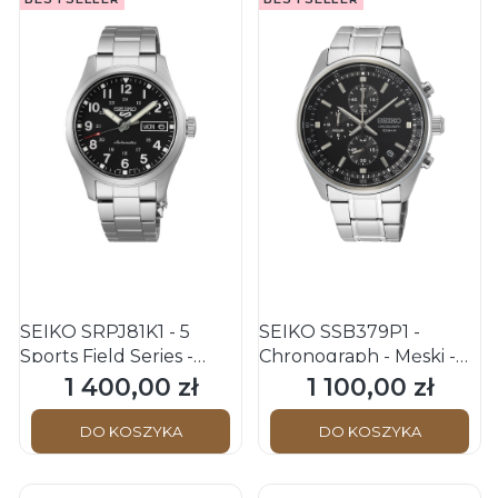
SEIKO SRPJ81K1 - 5
SEIKO SSB379P1 -
Sports Field Series -
Chronograph - Męski -
Męski - Zegarek
Zegarek kwarcowy
1 400,00 zł
1 100,00 zł
Cena
Cena
mechaniczny
DO KOSZYKA
DO KOSZYKA