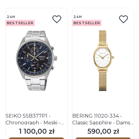
24H
24H
BESTSELLER
BESTSELLER
SEIKO SSB377P1 -
BERING 11020-334 -
Chronograph - Męski -
Classic Sapphire - Damski
Zegarek kwarcowy
- Zegarek kwarcowy
1 100,00 zł
590,00 zł
Cena
Cena