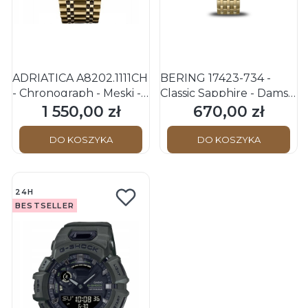
ADRIATICA A8202.1111CH
BERING 17423-734 -
- Chronograph - Męski -
Classic Sapphire - Damski
Zegarek na bransolecie
- Zegarek kwarcowy
1 550,00 zł
670,00 zł
Cena
Cena
DO KOSZYKA
DO KOSZYKA
24H
BESTSELLER