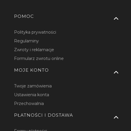
Linki w stopce
POMOC
Polityka prywatności
Regulaminy
Zwroty i reklamacje
Formularz zwrotu online
MOJE KONTO
Twoje zamówienia
Ustawienia konta
Przechowalnia
PŁATNOŚCI I DOSTAWA
Formy płatności