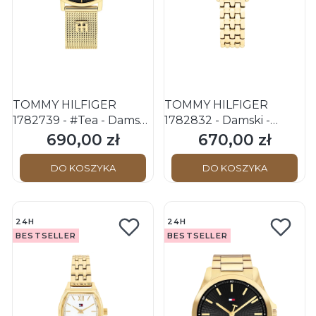
TOMMY HILFIGER
TOMMY HILFIGER
1782739 - #Tea - Damski
1782832 - Damski -
- Zegarek na bransolecie
Zegarek na bransolecie
690,00 zł
670,00 zł
Cena
Cena
mesh
DO KOSZYKA
DO KOSZYKA
24H
24H
BESTSELLER
BESTSELLER