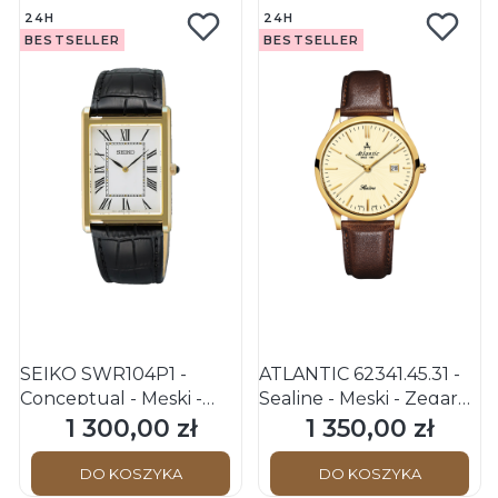
24H
24H
BESTSELLER
BESTSELLER
SEIKO SWR104P1 -
ATLANTIC 62341.45.31 -
Conceptual - Męski -
Sealine - Męski - Zegarek
Zegarek kwarcowy
kwarcowy
1 300,00 zł
1 350,00 zł
Cena
Cena
DO KOSZYKA
DO KOSZYKA