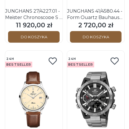
JUNGHANS 27/4227.01 -
JUNGHANS 41/4580.44 -
Meister Chronoscope S -
Form Quartz Bauhaus
englisches Datum -
Edition 2025 - Męski -
11 920,00 zł
2 720,00 zł
Cena
Cena
Męski - Zegarek na
Zegarek na bransolecie
pasku
mesh
DO KOSZYKA
DO KOSZYKA
24H
24H
BESTSELLER
BESTSELLER