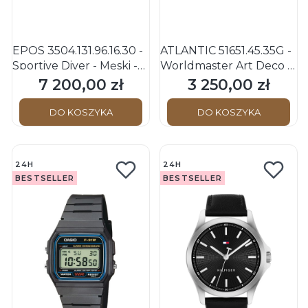
EPOS 3504.131.96.16.30 -
ATLANTIC 51651.45.35G -
Sportive Diver - Męski -
Worldmaster Art Deco -
Zegarek na bransolecie
Męski - Zegarek na
7 200,00 zł
3 250,00 zł
Cena
Cena
pasku
DO KOSZYKA
DO KOSZYKA
24H
24H
BESTSELLER
BESTSELLER