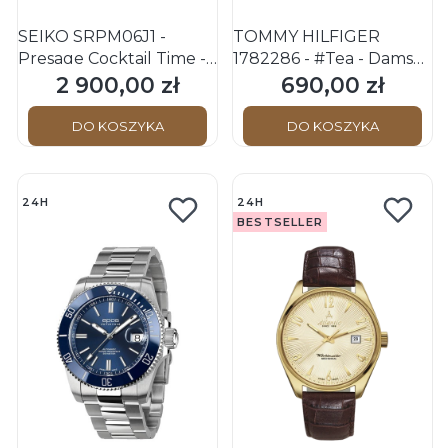
SEIKO SRPM06J1 -
TOMMY HILFIGER
Presage Cocktail Time -
1782286 - #Tea - Damski
Damski - Zegarek
- Zegarek na bransolecie
2 900,00 zł
690,00 zł
Cena
Cena
mechaniczny
mesh
DO KOSZYKA
DO KOSZYKA
24H
24H
BESTSELLER