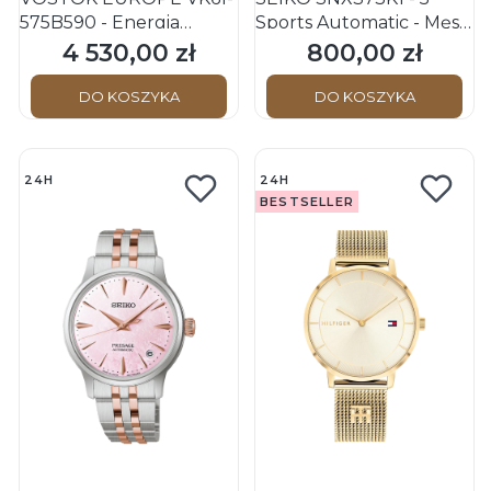
575B590 - Energia
Sports Automatic - Męski
Rocket Chrono - Męski -
- Zegarek mechaniczny
4 530,00 zł
800,00 zł
Cena
Cena
Zegarek na pasku
DO KOSZYKA
DO KOSZYKA
24H
24H
BESTSELLER