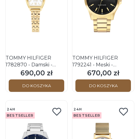
TOMMY HILFIGER
TOMMY HILFIGER
1782870 - Damski -
1792241 - Męski -
Zegarek na bransolecie
Zegarek na bransolecie
690,00 zł
670,00 zł
Cena
Cena
DO KOSZYKA
DO KOSZYKA
24H
24H
BESTSELLER
BESTSELLER