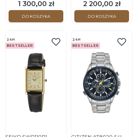
Zegarek kwarcowy
Męski - Zegarek
1 300,00 zł
2 200,00 zł
Cena
Cena
mechaniczny
DO KOSZYKA
DO KOSZYKA
24H
24H
BESTSELLER
BESTSELLER