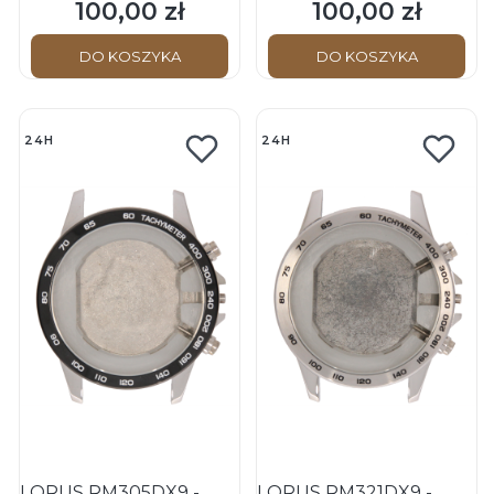
100,00 zł
100,00 zł
Cena
Cena
DO KOSZYKA
DO KOSZYKA
24H
24H
LORUS RM305DX9 -
LORUS RM321DX9 -