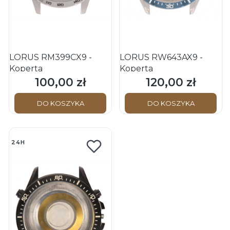
LORUS RM399CX9 -
LORUS RW643AX9 -
Koperta
Koperta
100,00 zł
120,00 zł
Cena
Cena
DO KOSZYKA
DO KOSZYKA
24H