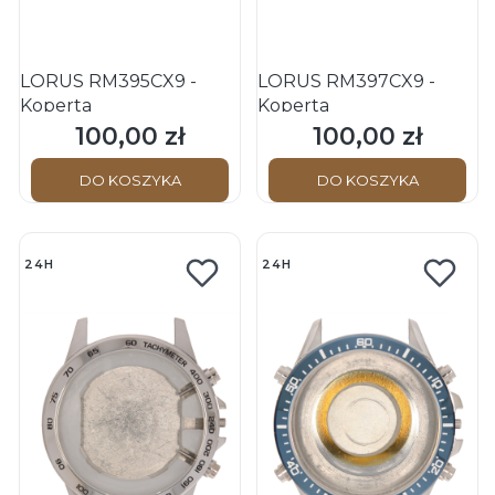
LORUS RM395CX9 -
LORUS RM397CX9 -
Koperta
Koperta
100,00 zł
100,00 zł
Cena
Cena
DO KOSZYKA
DO KOSZYKA
24H
24H