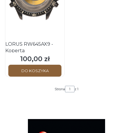
LORUS RW645AX9 -
Koperta
100,00 zł
Cena
DO KOSZYKA
Strona
z 1