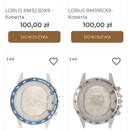
LORUS RM323DX9 -
LORUS RM391CX9 -
Koperta
Koperta
100,00 zł
100,00 zł
Cena
Cena
DO KOSZYKA
DO KOSZYKA
24H
24H