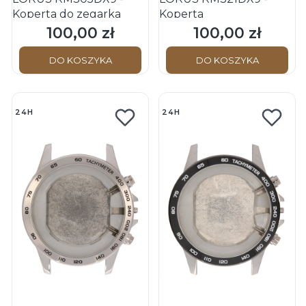
Koperta do zegarka
Koperta
100,00 zł
100,00 zł
Cena
Cena
DO KOSZYKA
DO KOSZYKA
24H
24H