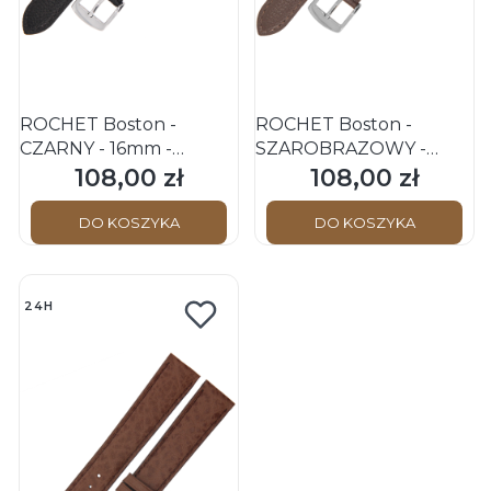
ROCHET Boston -
ROCHET Boston -
CZARNY - 16mm -
SZAROBRĄZOWY -
Skórzany pasek do
16mm - Skórzany pasek
108,00 zł
108,00 zł
Cena
Cena
zegarka
do zegarka
DO KOSZYKA
DO KOSZYKA
24H