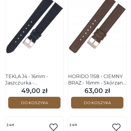
TEKLA J4 - 16mm -
HORIDO 1158 - CIEMNY
Jaszczurka -
BRĄZ - 16mm - Skórzany
GRANATOWY -
pasek do zegarka
49,00 zł
63,00 zł
Cena
Cena
Skórzany pasek do
zegarka
DO KOSZYKA
DO KOSZYKA
24H
24H