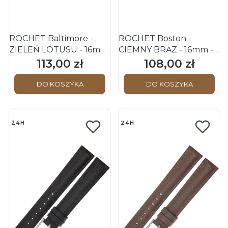
ROCHET Baltimore -
ROCHET Boston -
ZIELEŃ LOTUSU - 16mm
CIEMNY BRĄZ - 16mm -
- Skórzany pasek do
Skórzany pasek do
113,00 zł
108,00 zł
Cena
Cena
zegarka
zegarka
DO KOSZYKA
DO KOSZYKA
24H
24H