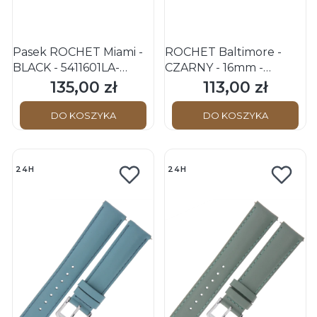
Pasek ROCHET Miami -
ROCHET Baltimore -
BLACK - 5411601LA-
CZARNY - 16mm -
16/14mm - 110+70mm -
Skórzany pasek do
135,00 zł
113,00 zł
Cena
Cena
zegarka
DO KOSZYKA
DO KOSZYKA
24H
24H