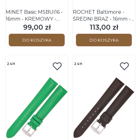
MINET Basic MSBUI16 -
ROCHET Baltimore -
16mm - KREMOWY -
ŚREDNI BRĄZ - 16mm -
Skórzany pasek do
Skórzany pasek do
99,00 zł
113,00 zł
Cena
Cena
zegarka
zegarka
DO KOSZYKA
DO KOSZYKA
24H
24H