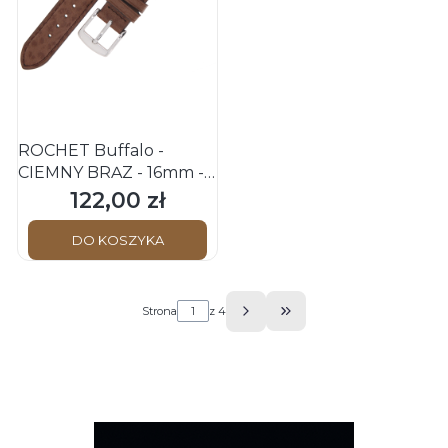
ROCHET Buffalo -
CIEMNY BRĄZ - 16mm -
Skórzany pasek do
122,00 zł
Cena
zegarka
DO KOSZYKA
Strona
z 4
Przejdź do ostatniej s