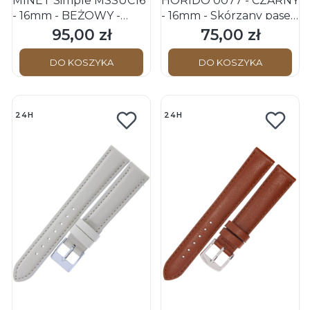
MINET Simple MSSUC16
HORIDO 0077 - CZARNY
- 16mm - BEŻOWY -
- 16mm - Skórzany pasek
Skórzany pasek do
do zegarka o strukturze
95,00 zł
75,00 zł
Cena
Cena
zegarka
Gładkiej
DO KOSZYKA
DO KOSZYKA
24H
24H