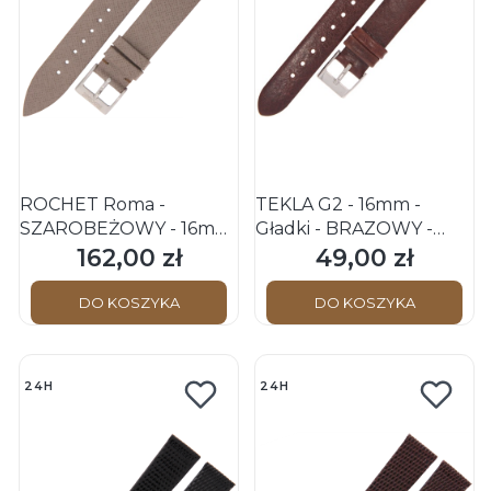
ROCHET Roma -
TEKLA G2 - 16mm -
SZAROBEŻOWY - 16mm
Gładki - BRĄZOWY -
- Skórzany pasek do
Skórzany pasek do
162,00 zł
49,00 zł
Cena
Cena
zegarka
zegarka
DO KOSZYKA
DO KOSZYKA
24H
24H