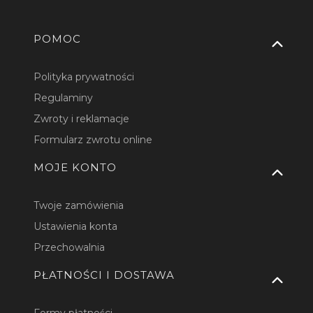
Linki w stopce
POMOC
Polityka prywatności
Regulaminy
Zwroty i reklamacje
Formularz zwrotu online
MOJE KONTO
Twoje zamówienia
Ustawienia konta
Przechowalnia
PŁATNOŚCI I DOSTAWA
Formy płatności