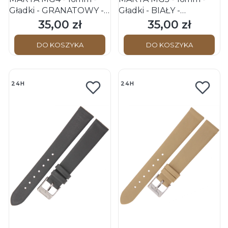
Gładki - GRANATOWY -
Gładki - BIAŁY -
Skórzany pasek do
Skórzany pasek do
35,00 zł
35,00 zł
Cena
Cena
zegarka
zegarka
DO KOSZYKA
DO KOSZYKA
24H
24H