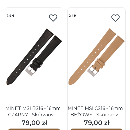
24H
24H
MINET MSLBS16 - 16mm
MINET MSLCS16 - 16mm
- CZARNY - Skórzany
- BEŻOWY - Skórzany
pasek do zegarka
pasek do zegarka
79,00 zł
79,00 zł
Cena
Cena