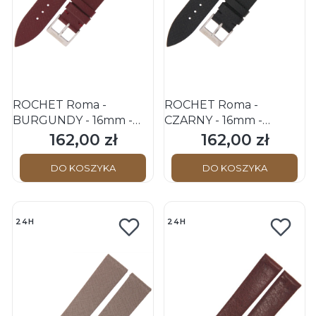
ROCHET Roma -
ROCHET Roma -
BURGUNDY - 16mm -
CZARNY - 16mm -
Skórzany pasek do
Skórzany pasek do
162,00 zł
162,00 zł
Cena
Cena
zegarka
zegarka
DO KOSZYKA
DO KOSZYKA
24H
24H