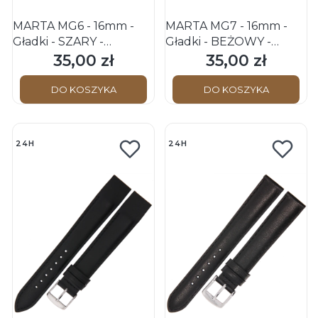
MARTA MG6 - 16mm -
MARTA MG7 - 16mm -
Gładki - SZARY -
Gładki - BEŻOWY -
Skórzany pasek do
Skórzany pasek do
35,00 zł
35,00 zł
Cena
Cena
zegarka
zegarka
DO KOSZYKA
DO KOSZYKA
24H
24H