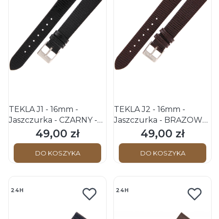
TEKLA J1 - 16mm -
TEKLA J2 - 16mm -
Jaszczurka - CZARNY -
Jaszczurka - BRĄZOWY
Skórzany pasek do
- Skórzany pasek do
49,00 zł
49,00 zł
Cena
Cena
zegarka
zegarka
DO KOSZYKA
DO KOSZYKA
24H
24H