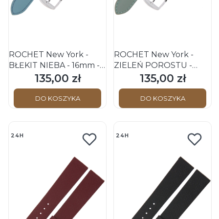
ROCHET New York -
ROCHET New York -
BŁĘKIT NIEBA - 16mm -
ZIELEŃ POROSTU -
Skórzany pasek do
16mm - Skórzany pasek
135,00 zł
135,00 zł
Cena
Cena
zegarka
do zegarka
DO KOSZYKA
DO KOSZYKA
24H
24H