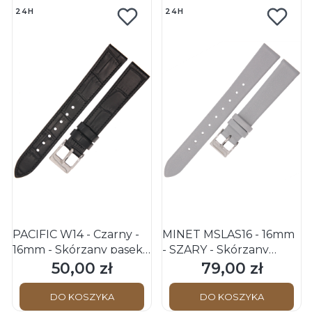
24H
24H
PACIFIC W14 - Czarny -
MINET MSLAS16 - 16mm
16mm - Skórzany pasek
- SZARY - Skórzany
do zegarka o strukturze
pasek do zegarka
50,00 zł
79,00 zł
Cena
Cena
krokodyla
DO KOSZYKA
DO KOSZYKA