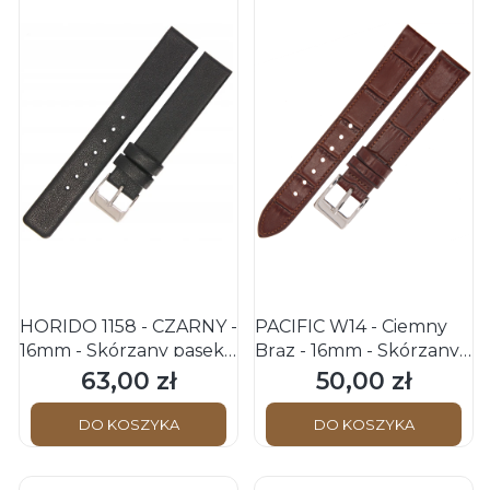
HORIDO 1158 - CZARNY -
PACIFIC W14 - Ciemny
16mm - Skórzany pasek
Brąz - 16mm - Skórzany
do zegarka
pasek do zegarka o
63,00 zł
50,00 zł
Cena
Cena
strukturze krokodyla
DO KOSZYKA
DO KOSZYKA