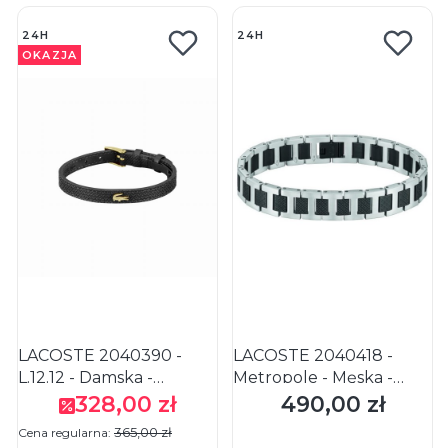
24H
24H
OKAZJA
LACOSTE 2040390 -
LACOSTE 2040418 -
L.12.12 - Damska -
Metropole - Męska -
Bransoletka skórzana -
Bransoletka ze stali
328,00 zł
490,00 zł
Cena promocyjna
Cena
Czarna
nierdzewnej -
365,00 zł
Cena regularna:
Srebrny/Czarny