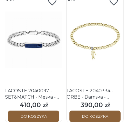
LACOSTE 2040097 -
LACOSTE 2040334 -
SET&MATCH - Męska -
ORBE - Damska -
Bransoletka ze stali
Bransoletka ze stali
410,00 zł
390,00 zł
Cena
Cena
nierdzewnej
nierdzewnej
DO KOSZYKA
DO KOSZYKA