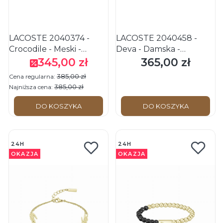
LACOSTE 2040374 -
LACOSTE 2040458 -
Crocodile - Męski -
Deva - Damska -
Bransoletka ze stali
Bransoletka ze stali
345,00 zł
365,00 zł
Cena promocyjna
Cena
nierdzewnej - Złota
nierdzewnej - Złota
385,00 zł
Cena regularna:
385,00 zł
Najniższa cena:
DO KOSZYKA
DO KOSZYKA
24H
24H
OKAZJA
OKAZJA