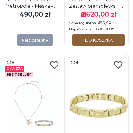
Metropole - Męska -
Zestaw bransoletka +
Bransoletka stalowa
naszyjnik
490,00 zł
620,00 zł
Cena
Cena promocyjna
690,00 zł
Cena regularna:
690,00 zł
Najniższa cena:
Niedostępny
DO KOSZYKA
24H
24H
OKAZJA
BESTSELLER