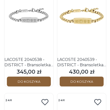
LACOSTE 2040538 -
LACOSTE 2040539 -
DISTRICT - Bransoletka
DISTRICT - Bransoletka
ze stali nierdzewnej -
ze stali nierdzewnej -
345,00 zł
430,00 zł
Cena
Cena
Srebrna
Złota
DO KOSZYKA
DO KOSZYKA
24H
24H