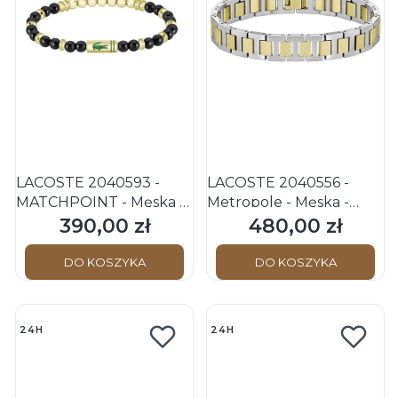
LACOSTE 2040593 -
LACOSTE 2040556 -
MATCHPOINT - Męska -
Metropole - Męska -
Bransoletka stalowa z
Bransoletka stalowa
390,00 zł
480,00 zł
Cena
Cena
ONYKSEM
DO KOSZYKA
DO KOSZYKA
24H
24H