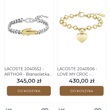
LACOSTE 2040552 -
LACOSTE 2040506 -
ARTHOR - Bransoletka
LOVE MY CROC -
ze stali nierdzewnej -
Damska - Bransoletka ze
345,00 zł
430,00 zł
Cena
Cena
Srebrna/Złota
stali nierdzewnej - Złota
DO KOSZYKA
DO KOSZYKA
24H
24H