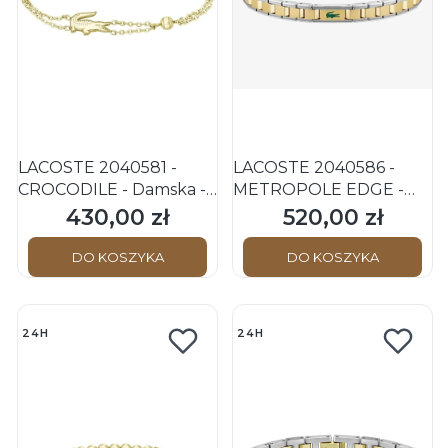
LACOSTE 2040581 -
LACOSTE 2040586 -
CROCODILE - Damska -
METROPOLE EDGE -
Bransoletka stalowa
Męska - Bransoletka
430,00 zł
520,00 zł
Cena
Cena
[GOLD]
stalowa [SILVER/GOLD]
DO KOSZYKA
DO KOSZYKA
24H
24H