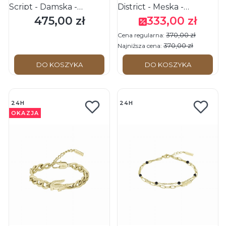
Script - Damska -
District - Męska -
Bransoletka ze stali
Bransoletka ze stali
475,00 zł
333,00 zł
Cena
Cena promocyjna
nierdzewnej - Złota
nierdzewnej - Złota
370,00 zł
Cena regularna:
370,00 zł
Najniższa cena:
DO KOSZYKA
DO KOSZYKA
24H
24H
OKAZJA