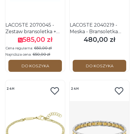
LACOSTE 2070045 -
LACOSTE 2040219 -
Zestaw bransoletka +
Męska - Bransoletka
naszyjnik
stalowa
585,00 zł
480,00 zł
Cena promocyjna
Cena
650,00 zł
Cena regularna:
650,00 zł
Najniższa cena:
DO KOSZYKA
DO KOSZYKA
24H
24H