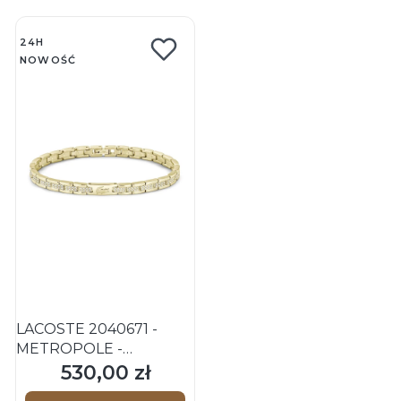
24H
NOWOŚĆ
LACOSTE 2040671 -
METROPOLE -
Bransoletka stalowa
530,00 zł
Cena