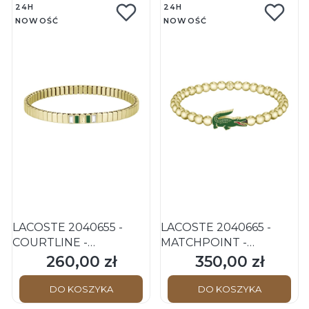
24H
24H
NOWOŚĆ
NOWOŚĆ
LACOSTE 2040655 -
LACOSTE 2040665 -
COURTLINE -
MATCHPOINT -
Bransoletka stalowa
Bransoletka stalowa
260,00 zł
350,00 zł
Cena
Cena
DO KOSZYKA
DO KOSZYKA