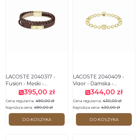
LACOSTE 2040317 -
LACOSTE 2040409 -
Fusion - Męski -
Vigor - Damska -
Bransoletka skórzana -
Bransoletka ze stali
395,00 zł
344,00 zł
Cena promocyjna
Cena promocyjna
Brązowa
nierdzewnej - Złota
490,00 zł
430,00 zł
Cena regularna:
Cena regularna:
490,00 zł
430,00 zł
Najniższa cena:
Najniższa cena:
DO KOSZYKA
DO KOSZYKA