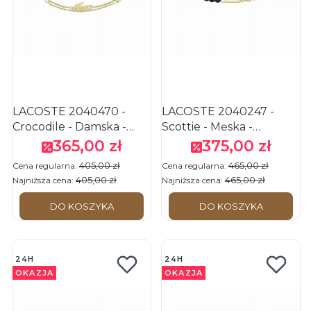
LACOSTE 2040470 -
LACOSTE 2040247 -
Crocodile - Damska -
Scottie - Męska -
Bransoletka ze stali
Bransoletka rozciągana -
365,00 zł
375,00 zł
Cena promocyjna
Cena promocyjna
nierdzewnej - Złota
Złota/Czarna
405,00 zł
465,00 zł
Cena regularna:
Cena regularna:
405,00 zł
465,00 zł
Najniższa cena:
Najniższa cena:
DO KOSZYKA
DO KOSZYKA
24H
24H
OKAZJA
OKAZJA