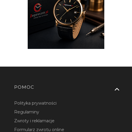
Linki w stopce
POMOC
Polityka prywatności
Regulaminy
Zwroty i reklamacje
Formularz zwrotu online