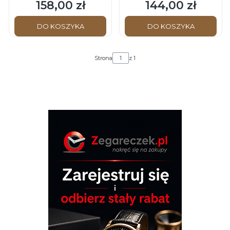
Skórzany pasek do
Skórzany pasek do
158,00 zł
144,00 zł
Cena
Cena
zegarka
zegarka
DO KOSZYKA
DO KOSZYKA
Strona
z 1