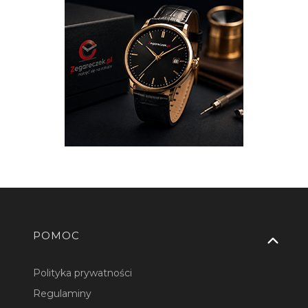
Linki w stopce
POMOC
Polityka prywatności
Regulaminy