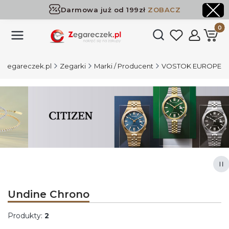
Darmowa już od 199zł
ZOBACZ
Dostawa już od 199zł
ZOBACZ
Produk
Otwórz wyszukiwark
Zegareczek.pl
Zegarki
Marki / Producent
VOSTOK EUROPE
Naciśnij Enter lub spację, aby otworzyć stronę.
Naciśnij Enter lub spację, aby otworzyć stronę.
Naciśnij Enter lub spację, aby otworzyć stronę.
Naciśnij Enter lub spację, aby otworzyć stronę.
Za
Undine Chrono
Produkty:
2