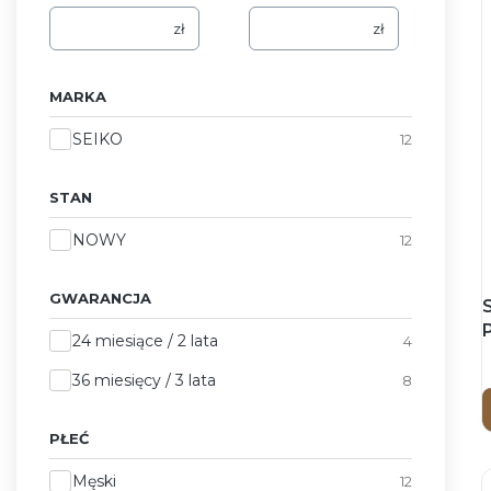
zł
zł
MARKA
Marka
SEIKO
12
STAN
Stan
NOWY
12
GWARANCJA
Gwarancja
24 miesiące / 2 lata
4
36 miesięcy / 3 lata
8
PŁEĆ
Płeć
Męski
12