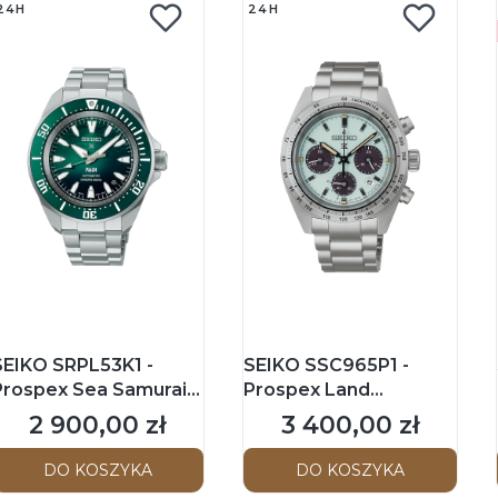
24H
24H
SEIKO SRPL53K1 -
SEIKO SSC965P1 -
Prospex Sea Samurai
Prospex Land
PADI - Męski - Zegarek
Speedtimer - Męski -
2 900,00 zł
3 400,00 zł
Cena
Cena
mechaniczny na
Zegarek kwarcowy z
bransolecie
chronografem
DO KOSZYKA
DO KOSZYKA