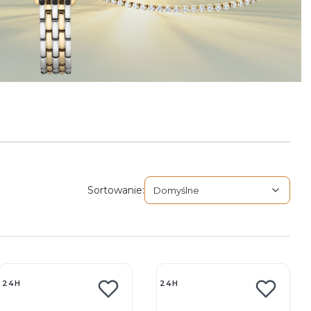
Domyślne
Sortowanie:
Domyślne
24H
24H