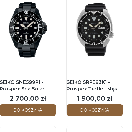
SEIKO SNE599P1 -
SEIKO SRPE93K1 -
Prospex Sea Solar -
Prospex Turtle - Męski
Męski - Zegarek
- Zegarek
2 700,00 zł
1 900,00 zł
Cena
Cena
kwarcowy na
mechaniczny z
bransolecie
automatycznym
DO KOSZYKA
DO KOSZYKA
naciągiem