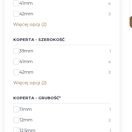
41mm
4
42mm
3
Więcej opcji (2)
KOPERTA - SZEROKOŚĆ
Koperta - Szerokość
39mm
1
41mm
4
42mm
3
Więcej opcji (2)
KOPERTA - GRUBOŚĆ*
Koperta - Grubość*
11mm
1
12mm
2
12,5mm
1