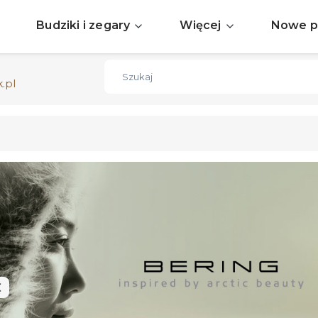
Sprawdź aktualne okazje
ZOBACZ
Budziki i zegary
Więcej
Nowe p
Darmowa dostawa już od 150zł
ZOBACZ
.pl