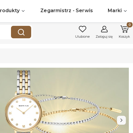
rodukty
Zegarmistrz - Serwis
Marki
Produk
Wyczyść
Szukaj
Ulubione
Zaloguj się
Koszyk