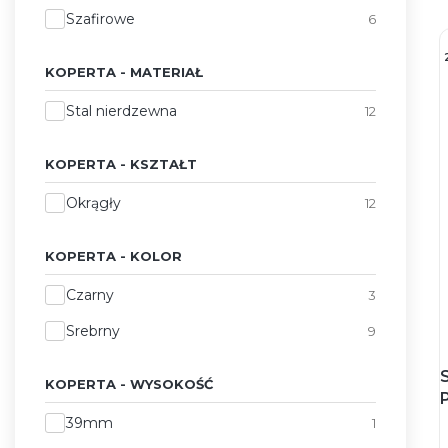
Szafirowe
6
KOPERTA - MATERIAŁ
Koperta - Materiał
Stal nierdzewna
12
KOPERTA - KSZTAŁT
Koperta - Kształt
Okrągły
12
KOPERTA - KOLOR
Koperta - Kolor
Czarny
3
Srebrny
9
KOPERTA - WYSOKOŚĆ
Koperta - Wysokość
39mm
1