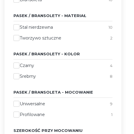
PASEK / BRANSOLETY - MATERIAŁ
Pasek / Bransolety - Materiał
Stal nierdzewna
10
Tworzywo sztuczne
2
PASEK / BRANSOLETY - KOLOR
Pasek / Bransolety - Kolor
Czarny
4
Srebrny
8
PASEK / BRANSOLETA - MOCOWANIE
Pasek / Bransoleta - Mocowanie
Uniwersalne
9
Profilowane
1
SZEROKOŚĆ PRZY MOCOWANIU