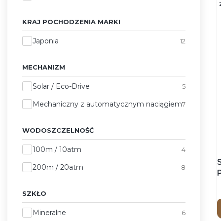
KRAJ POCHODZENIA MARKI
Kraj pochodzenia marki
Japonia
12
MECHANIZM
Mechanizm
Solar / Eco-Drive
5
Mechaniczny z automatycznym naciągiem
7
WODOSZCZELNOŚĆ
Wodoszczelność
100m / 10atm
4
200m / 20atm
8
SZKŁO
Szkło
Mineralne
6