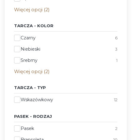
Więcej opcji (2)
TARCZA - KOLOR
Tarcza - Kolor
Czarny
6
Niebieski
3
Srebrny
1
Więcej opcji (2)
TARCZA - TYP
Tarcza - Typ
Wskazówkowy
12
PASEK - RODZAJ
Pasek - Rodzaj
Pasek
2
Bransoleta
10