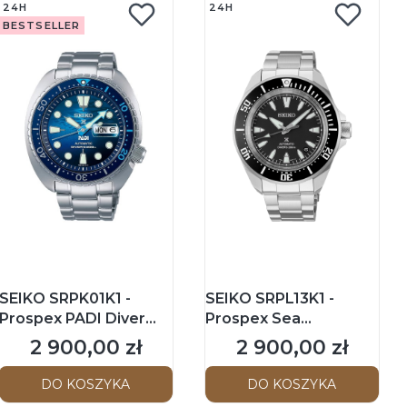
24H
24H
BESTSELLER
SEIKO SRPK01K1 -
SEIKO SRPL13K1 -
Prospex PADI Diver
Prospex Sea
Turtle Scuba - Męski -
Automatic Diver -
2 900,00 zł
2 900,00 zł
Cena
Cena
Zegarek mechaniczny
Męski - Zegarek
mechaniczny
DO KOSZYKA
DO KOSZYKA