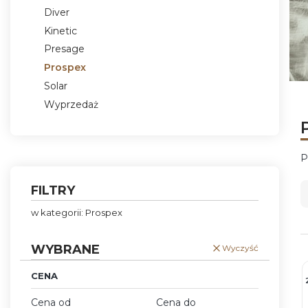
Diver
Kinetic
Presage
Prospex
Solar
Nac
Nac
Nac
Nac
Wyprzedaż
Koniec menu
P
FILTRY
w kategorii: Prospex
WYBRANE
Wyczyść
CENA
Cena od
Cena do