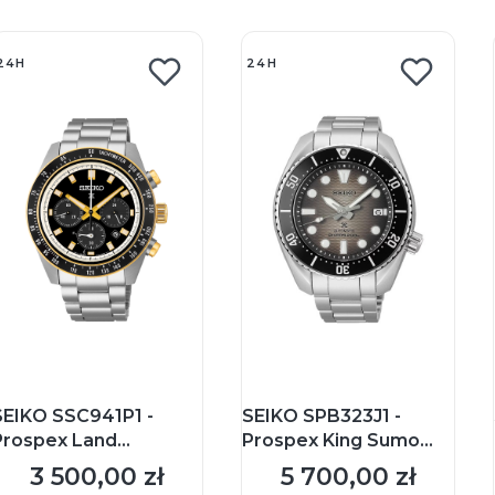
24H
24H
SEIKO SSC941P1 -
SEIKO SPB323J1 -
Prospex Land
Prospex King Sumo
Speedtimer - Męski -
Diver - Męski - Zegarek
3 500,00 zł
5 700,00 zł
Cena
Cena
Zegarek kwarcowy z
mechaniczny