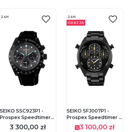
24H
24H
OKAZJA
SEIKO SSC923P1 -
SEIKO SFJ007P1 -
Prospex Speedtimer
Prospex Speedtimer -
Night Vision - Męski -
Limited Edition - Męski
3 300,00 zł
3 100,00 zł
Cena
Cena promocyjna
Zegarek kwarcowy z
- Zegarek na