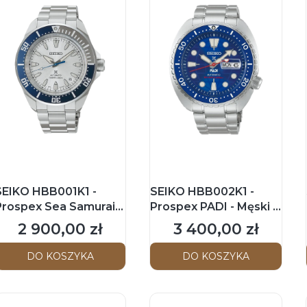
SEIKO HBB001K1 -
SEIKO HBB002K1 -
Prospex Sea Samurai -
Prospex PADI - Męski -
Męski - Zegarek
Zegarek na
2 900,00 zł
3 400,00 zł
Cena
Cena
mechaniczny na
bransolecie -
bransolecie - 145th
Limitowana edycja
DO KOSZYKA
DO KOSZYKA
Anniversary Limited
Edition