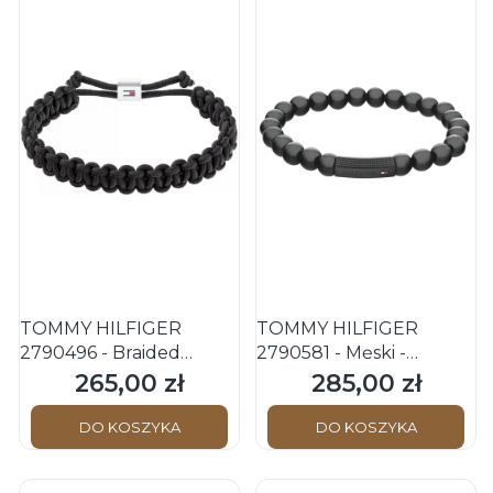
TOMMY HILFIGER
TOMMY HILFIGER
2790496 - Braided
2790581 - Męski -
Textile - Męska -
Bransoletka rozciągana -
265,00 zł
285,00 zł
Cena
Cena
Bransoletka nylonowa -
Czarna
Czarna
DO KOSZYKA
DO KOSZYKA