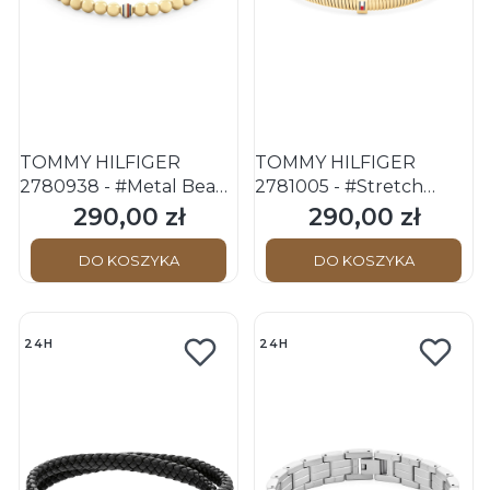
TOMMY HILFIGER
TOMMY HILFIGER
2780938 - #Metal Beads
2781005 - #Stretch
- Damska - Bransoletka
Bracelets - Damska -
290,00 zł
290,00 zł
Cena
Cena
stalowa
Bransoletka stalowa
DO KOSZYKA
DO KOSZYKA
24H
24H