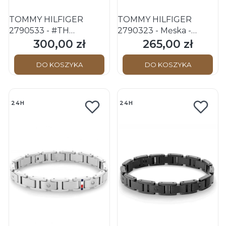
TOMMY HILFIGER
TOMMY HILFIGER
2790533 - #TH
2790323 - Męska -
Monogram - Bransoletka
Bransoletka
300,00 zł
265,00 zł
Cena
Cena
skórzana
DO KOSZYKA
DO KOSZYKA
24H
24H