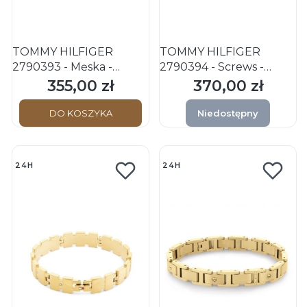
TOMMY HILFIGER
TOMMY HILFIGER
2790393 - Męska -
2790394 - Screws -
Bransoletka
Męska - Bransoletka ze
355,00 zł
370,00 zł
Cena
Cena
stali nierdzewnej -
Czarna
DO KOSZYKA
Niedostępny
24H
24H