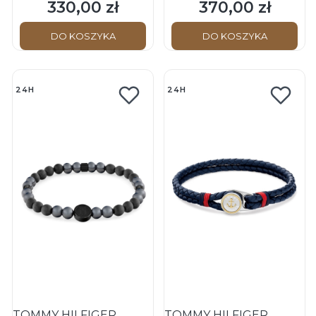
Damska - Bransoletka
Damska - Bransoletka
330,00 zł
370,00 zł
Cena
Cena
DO KOSZYKA
DO KOSZYKA
24H
24H
TOMMY HILFIGER
TOMMY HILFIGER