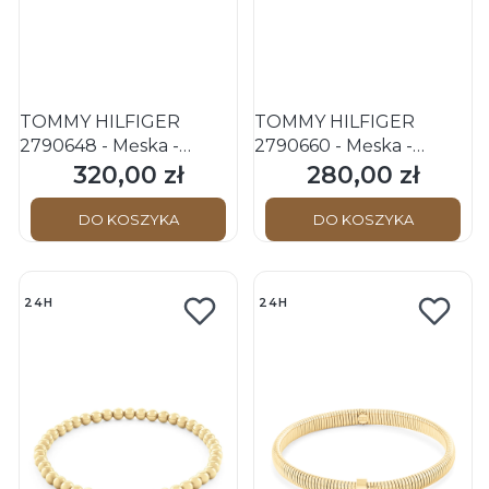
TOMMY HILFIGER
TOMMY HILFIGER
2790648 - Męska -
2790660 - Męska -
Bransoletka
Bransoletka
320,00 zł
280,00 zł
Cena
Cena
DO KOSZYKA
DO KOSZYKA
24H
24H