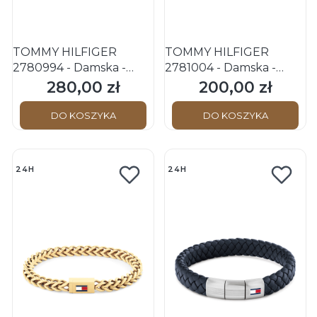
TOMMY HILFIGER
TOMMY HILFIGER
2780994 - Damska -
2781004 - Damska -
Bransoletka stalowa
Bransoletka stalowa
280,00 zł
200,00 zł
Cena
Cena
DO KOSZYKA
DO KOSZYKA
24H
24H