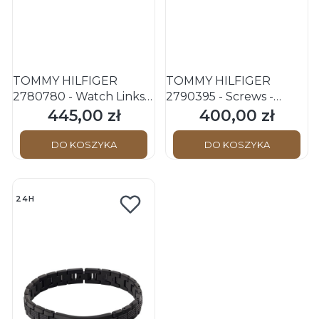
TOMMY HILFIGER
TOMMY HILFIGER
2780780 - Watch Links -
2790395 - Screws -
Damska - Bransoletka ze
Męska - Bransoletka ze
445,00 zł
400,00 zł
Cena
Cena
stali nierdzewnej - Złota
stali nierdzewnej - Złota
DO KOSZYKA
DO KOSZYKA
24H