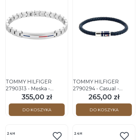
TOMMY HILFIGER
TOMMY HILFIGER
2790313 - Męska -
2790294 - Casual -
Bransoletka ze stali
Męska - Bransoletka
355,00 zł
265,00 zł
Cena
Cena
nierdzewnej - Srebrna
skórzana - Granatowa
DO KOSZYKA
DO KOSZYKA
24H
24H