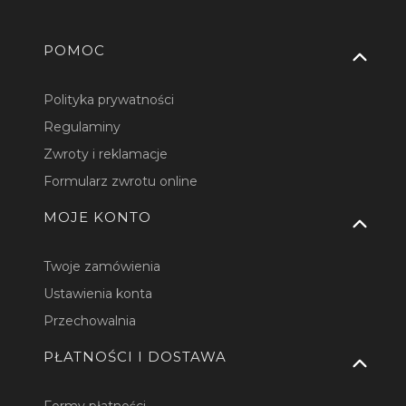
Linki w stopce
POMOC
Polityka prywatności
Regulaminy
Zwroty i reklamacje
Formularz zwrotu online
MOJE KONTO
Twoje zamówienia
Ustawienia konta
Przechowalnia
PŁATNOŚCI I DOSTAWA
Formy płatności