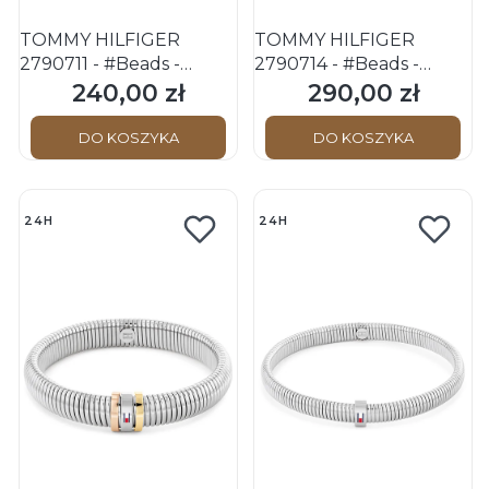
TOMMY HILFIGER
TOMMY HILFIGER
2790711 - #Beads -
2790714 - #Beads -
Męska - Bransoletka
Męska - Bransoletka
240,00 zł
290,00 zł
Cena
Cena
rozciągana
rozciągana
DO KOSZYKA
DO KOSZYKA
24H
24H