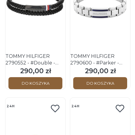
TOMMY HILFIGER
TOMMY HILFIGER
2790552 - #Double -
2790600 - #Parker -
Męska - Bransoletka
Męska - Bransoletka
290,00 zł
290,00 zł
Cena
Cena
skórzana
stalowa
DO KOSZYKA
DO KOSZYKA
24H
24H