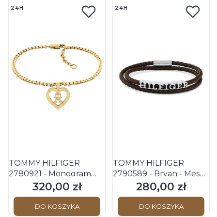
24H
24H
TOMMY HILFIGER
TOMMY HILFIGER
2780921 - Monogram
2790589 - Bryan - Męska
Heart - Damska -
- Bransoletka skórzana -
320,00 zł
280,00 zł
Cena
Cena
Bransoletka ze stali
Brązowa
nierdzewnej - Złota
DO KOSZYKA
DO KOSZYKA