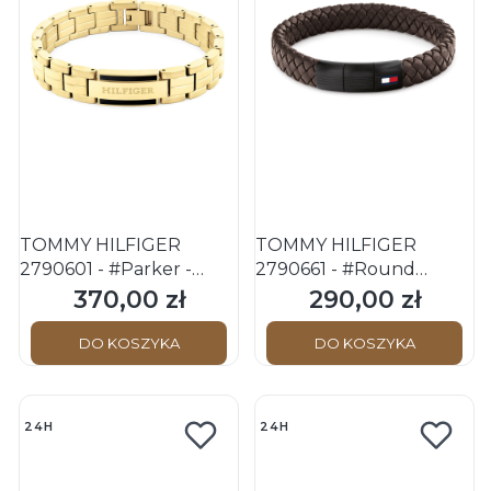
TOMMY HILFIGER
TOMMY HILFIGER
2790601 - #Parker -
2790661 - #Round
Męska - Bransoletka
Braided - Męska -
370,00 zł
290,00 zł
Cena
Cena
stalowa
Bransoletka skórzana
DO KOSZYKA
DO KOSZYKA
24H
24H