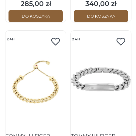
Bransoletka skórzana -
Circles Chain - Męska -
285,00 zł
340,00 zł
Cena
Cena
Brązowy
Bransoletka stalowa
DO KOSZYKA
DO KOSZYKA
24H
24H