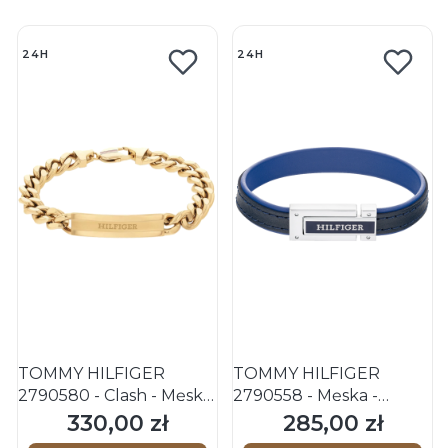
24H
24H
TOMMY HILFIGER
TOMMY HILFIGER
2790580 - Clash - Męska
2790558 - Męska -
- Bransoletka ze stali
Bransoletka skórzana -
330,00 zł
285,00 zł
Cena
Cena
nierdzewnej - Złota
Czarny/Niebieski