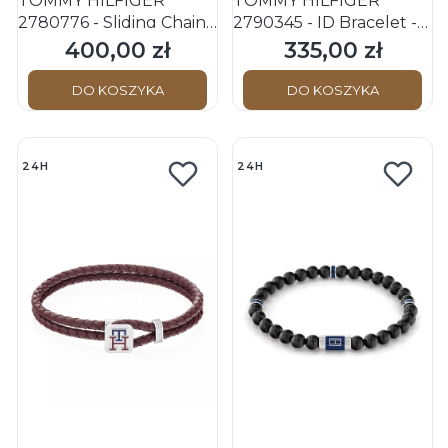
TOMMY HILFIGER
TOMMY HILFIGER
2780776 - Sliding Chains
2790345 - ID Bracelet -
- Damska - Bransoletka
Męska - Bransoletka ze
400,00 zł
335,00 zł
Cena
Cena
ze stali nierdzewnej -
stali nierdzewnej -
Złota
Srebrna
DO KOSZYKA
DO KOSZYKA
24H
24H