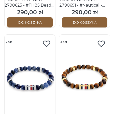
2790625 - #TH85 Beads
2790691 - #Nautical -
Le - Męska - Bransoletka
Męska - Bransoletka
290,00 zł
290,00 zł
Cena
Cena
rozciągana
DO KOSZYKA
DO KOSZYKA
24H
24H