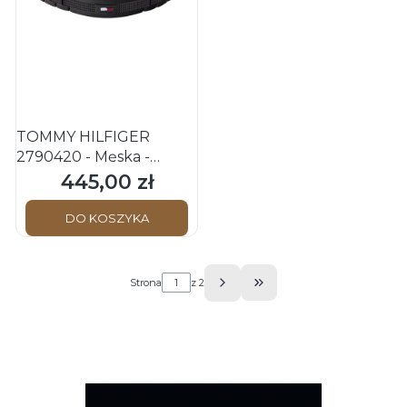
TOMMY HILFIGER
2790420 - Męska -
Bransoletka
445,00 zł
Cena
DO KOSZYKA
Strona
z 2
Przejdź do ostatniej s