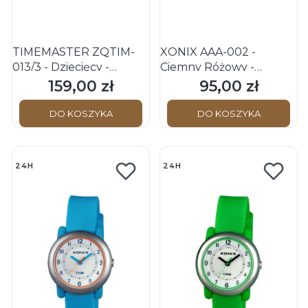
TIMEMASTER ZQTIM-
XONIX AAA-002 -
013/3 - Dziecięcy -
Ciemny Różowy -
Zegarek na pasku
Dziecięcy - Zegarek na
159,00 zł
95,00 zł
Cena
Cena
pasku
DO KOSZYKA
DO KOSZYKA
24H
24H