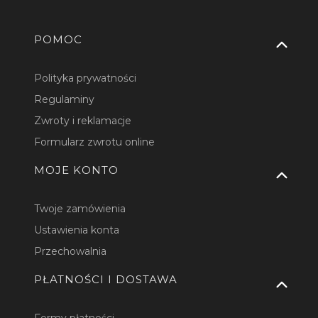
Linki w stopce
POMOC
Polityka prywatności
Regulaminy
Zwroty i reklamacje
Formularz zwrotu online
MOJE KONTO
Twoje zamówienia
Ustawienia konta
Przechowalnia
PŁATNOŚCI I DOSTAWA
Formy płatności