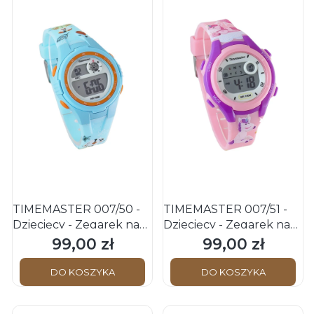
TIMEMASTER 007/50 -
TIMEMASTER 007/51 -
Dziecięcy - Zegarek na
Dziecięcy - Zegarek na
pasku
pasku
99,00 zł
99,00 zł
Cena
Cena
DO KOSZYKA
DO KOSZYKA