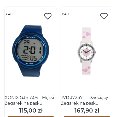
24H
24H
XONIX GJB-A04 - Męski -
JVD J7237.1 - Dziecięcy -
Zegarek na pasku
Zegarek na pasku
115,00 zł
167,90 zł
Cena
Cena