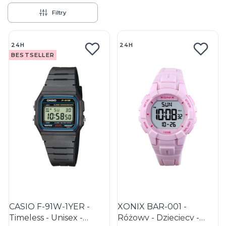
Filtry
Lista produktów
24H
24H
BESTSELLER
CASIO F-91W-1YER -
XONIX BAR-001 -
Timeless - Unisex -
Różowy - Dziecięcy -