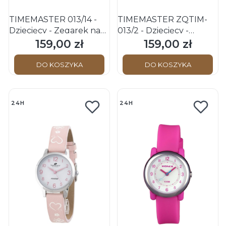
TIMEMASTER 013/14 -
TIMEMASTER ZQTIM-
Dziecięcy - Zegarek na
013/2 - Dziecięcy -
pasku
Zegarek na pasku
159,00 zł
159,00 zł
Cena
Cena
DO KOSZYKA
DO KOSZYKA
24H
24H