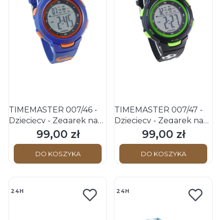
TIMEMASTER 007/46 -
TIMEMASTER 007/47 -
Dziecięcy - Zegarek na
Dziecięcy - Zegarek na
pasku
pasku
99,00 zł
99,00 zł
Cena
Cena
DO KOSZYKA
DO KOSZYKA
24H
24H