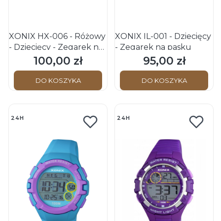
XONIX HX-006 - Różowy
XONIX IL-001 - Dziecięcy
- Dziecięcy - Zegarek na
- Zegarek na pasku
pasku
100,00 zł
95,00 zł
Cena
Cena
DO KOSZYKA
DO KOSZYKA
24H
24H