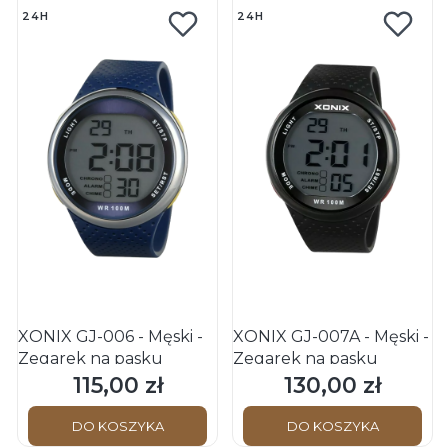
24H
24H
XONIX GJ-006 - Męski -
XONIX GJ-007A - Męski -
Zegarek na pasku
Zegarek na pasku
115,00 zł
130,00 zł
Cena
Cena
DO KOSZYKA
DO KOSZYKA