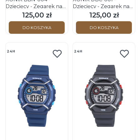
Dziecięcy - Zegarek na
Dziecięcy - Zegarek na
pasku
pasku
125,00 zł
125,00 zł
Cena
Cena
DO KOSZYKA
DO KOSZYKA
24H
24H