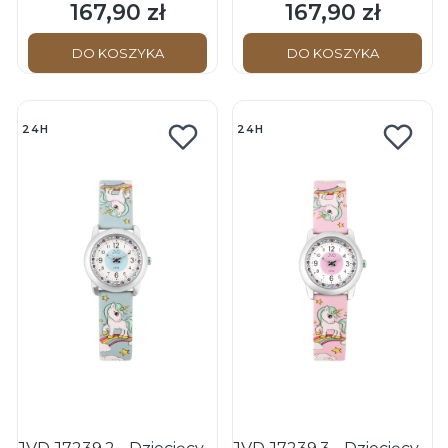
167,90 zł
167,90 zł
Cena
Cena
DO KOSZYKA
DO KOSZYKA
24H
24H