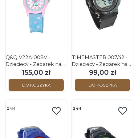
Q&Q V22A-008V -
TIMEMASTER 007/42 -
Dziecięcy - Zegarek na
Dziecięcy - Zegarek na
pasku
pasku
155,00 zł
99,00 zł
Cena
Cena
DO KOSZYKA
DO KOSZYKA
24H
24H