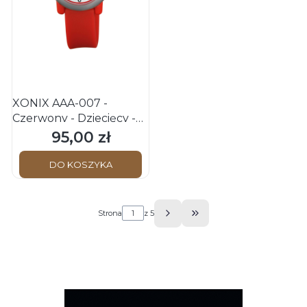
XONIX AAA-007 -
Czerwony - Dziecięcy -
Zegarek na pasku
95,00 zł
Cena
DO KOSZYKA
Strona
z 5
Przejdź do ostatniej s