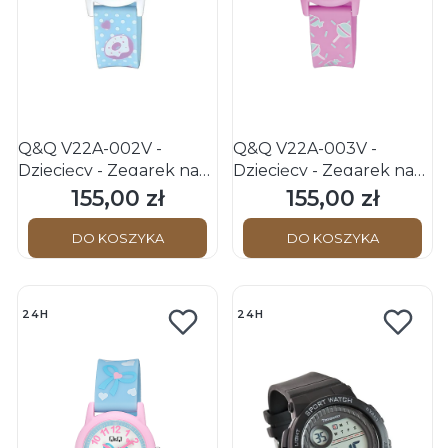
Q&Q V22A-002V -
Q&Q V22A-003V -
Dziecięcy - Zegarek na
Dziecięcy - Zegarek na
pasku
pasku
155,00 zł
155,00 zł
Cena
Cena
DO KOSZYKA
DO KOSZYKA
24H
24H