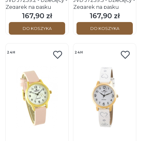
JVD J7239.2 - Dziecięcy -
JVD J7239.3 - Dziecięcy -
Zegarek na pasku
Zegarek na pasku
167,90 zł
167,90 zł
Cena
Cena
DO KOSZYKA
DO KOSZYKA
24H
24H