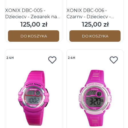
XONIX DBC-005 -
XONIX DBC-006 -
Dziecięcy - Zegarek na
Czarny - Dziecięcy -
pasku
Zegarek na pasku
125,00 zł
125,00 zł
Cena
Cena
DO KOSZYKA
DO KOSZYKA
24H
24H