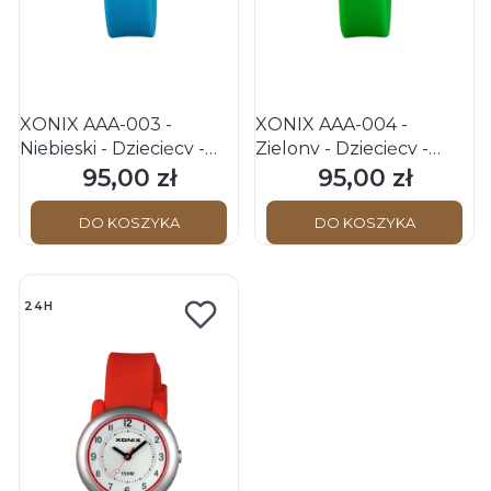
XONIX AAA-003 -
XONIX AAA-004 -
Niebieski - Dziecięcy -
Zielony - Dziecięcy -
Zegarek na pasku
Zegarek na pasku
95,00 zł
95,00 zł
Cena
Cena
DO KOSZYKA
DO KOSZYKA
24H