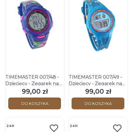
TIMEMASTER 007/48 -
TIMEMASTER 007/49 -
Dziecięcy - Zegarek na
Dziecięcy - Zegarek na
pasku
pasku
99,00 zł
99,00 zł
Cena
Cena
DO KOSZYKA
DO KOSZYKA
24H
24H