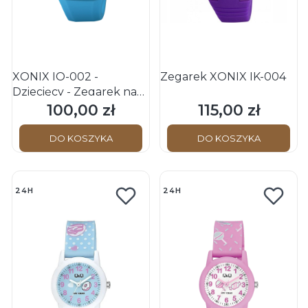
XONIX IO-002 -
Zegarek XONIX IK-004
Dziecięcy - Zegarek na
pasku
100,00 zł
115,00 zł
Cena
Cena
DO KOSZYKA
DO KOSZYKA
24H
24H