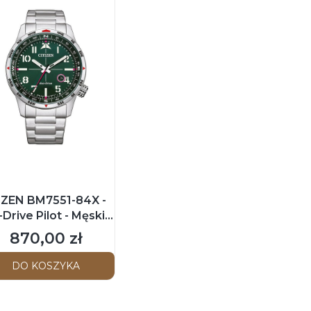
IZEN BM7551-84X -
Drive Pilot - Męski -
arek na bransolecie
870,00 zł
Cena
DO KOSZYKA