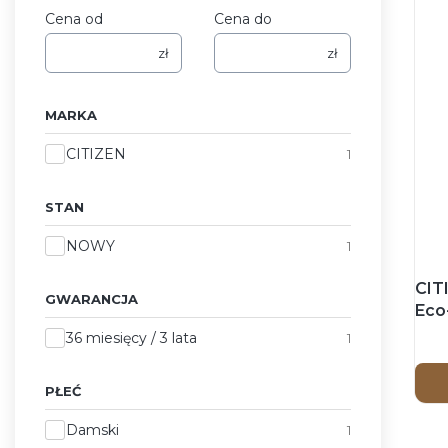
Cena od
Cena do
zł
zł
MARKA
Marka
CITIZEN
1
STAN
Stan
NOWY
1
CIT
GWARANCJA
Eco-
Zeg
Gwarancja
36 miesięcy / 3 lata
1
PŁEĆ
Płeć
Damski
1