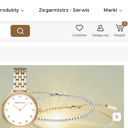
rodukty
Zegarmistrz - Serwis
Marki
Produk
Wyczyść
Szukaj
Ulubione
Zaloguj się
Koszyk