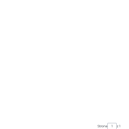
Strona
z 1