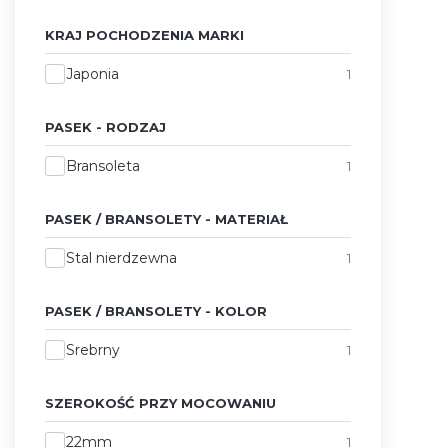
KRAJ POCHODZENIA MARKI
Kraj pochodzenia marki
Japonia
1
PASEK - RODZAJ
Pasek - Rodzaj
Bransoleta
1
PASEK / BRANSOLETY - MATERIAŁ
Pasek / Bransolety - Materiał
Stal nierdzewna
1
PASEK / BRANSOLETY - KOLOR
Pasek / Bransolety - Kolor
Srebrny
1
SZEROKOŚĆ PRZY MOCOWANIU
Szerokość przy mocowaniu
22mm
1