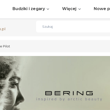
Sprawdź aktualne okazje
ZOBACZ
Budziki i zegary
Więcej
Nowe p
Darmowa dostawa już od 150zł
ZOBACZ
.pl
e Pilot