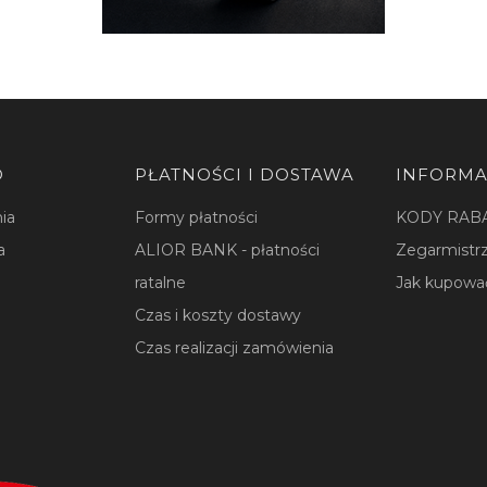
O
PŁATNOŚCI I DOSTAWA
INFORMA
ia
Formy płatności
KODY RAB
a
ALIOR BANK - płatności
Zegarmistrz
ratalne
Jak kupowa
Czas i koszty dostawy
Czas realizacji zamówienia