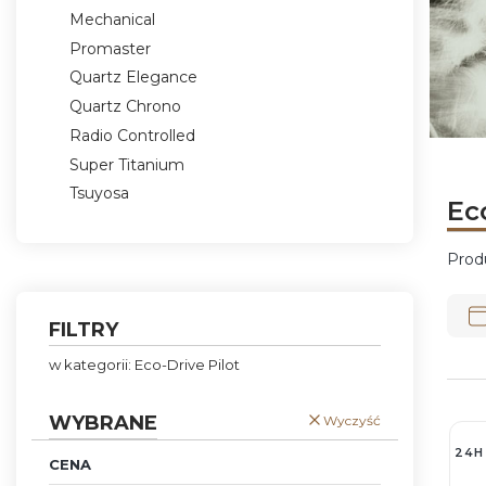
Mechanical
Promaster
Quartz Elegance
Quartz Chrono
Radio Controlled
Naciśni
Naciśni
Naciśni
Naciśni
Super Titanium
Tsuyosa
Ec
Koniec menu
Prod
Lis
FILTRY
w kategorii: Eco-Drive Pilot
WYBRANE
Wyczyść
24H
CENA