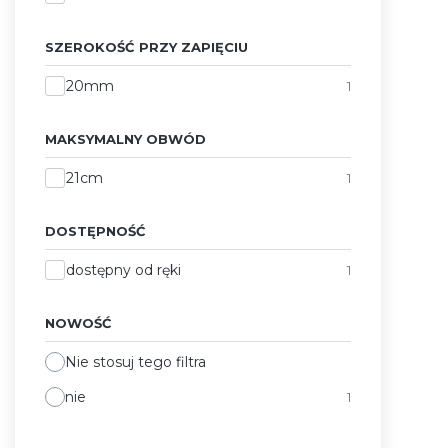
SZEROKOŚĆ PRZY ZAPIĘCIU
Szerokość przy zapięciu
20mm
1
MAKSYMALNY OBWÓD
Maksymalny obwód
21cm
1
DOSTĘPNOŚĆ
Dostępność
dostępny od ręki
1
NOWOŚĆ
Nie stosuj tego filtra
nie
1