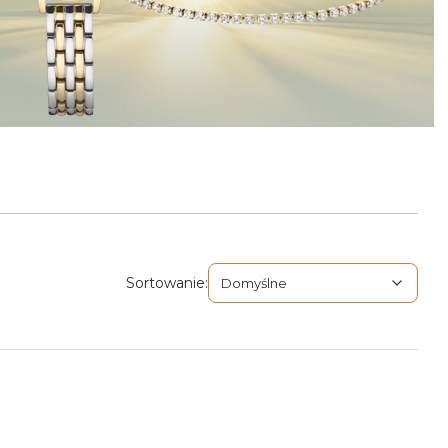
Domyślne
Sortowanie:
Domyślne