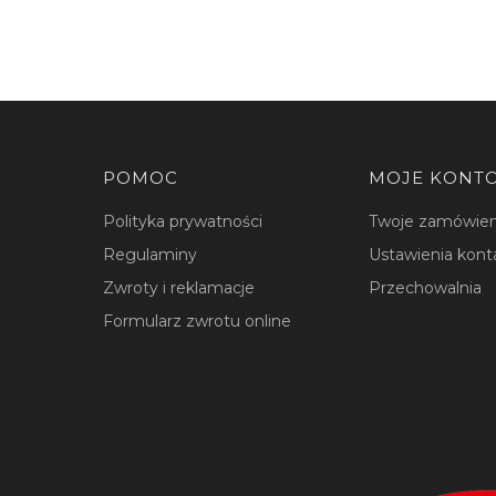
Linki w stopce
POMOC
MOJE KONT
Polityka prywatności
Twoje zamówien
Regulaminy
Ustawienia kont
Zwroty i reklamacje
Przechowalnia
Formularz zwrotu online