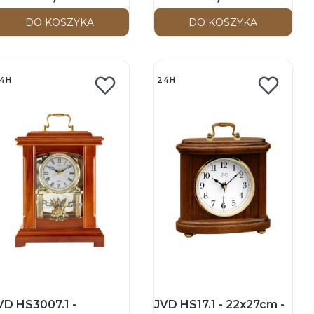
DO KOSZYKA
DO KOSZYKA
4H
24H
VD HS3007.1 -
JVD HS17.1 - 22x27cm -