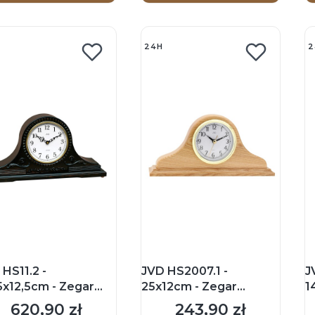
24H
2
HS11.2 -
JVD HS2007.1 -
J
5x12,5cm - Zegar
25x12cm - Zegar
1
inkowy - Heban
kominkowy - Jasny brąz
k
620,90 zł
243,90 zł
Cena
Cena