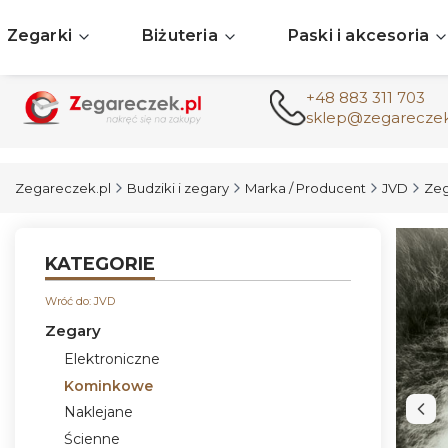
Zegarki
Biżuteria
Paski i akcesoria
+48 883 311 703
sklep@zegareczek
Zegareczek.pl
Budziki i zegary
Marka / Producent
JVD
Zeg
KATEGORIE
Wróć do: JVD
Zegary
Elektroniczne
Kominkowe
Naklejane
Ścienne