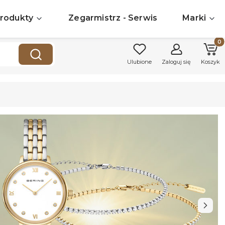
rodukty
Zegarmistrz - Serwis
Marki
Produk
Wyczyść
Szukaj
Ulubione
Zaloguj się
Koszyk