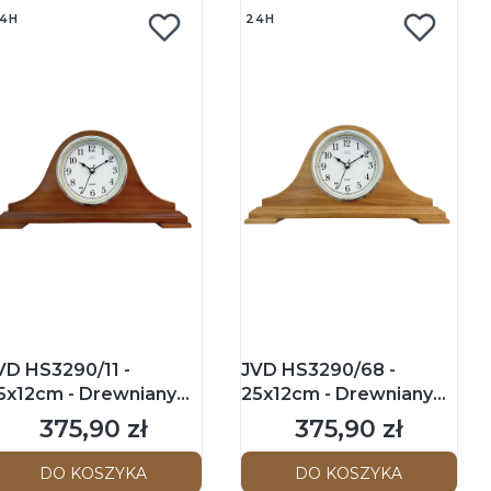
4H
24H
VD HS3290/11 -
JVD HS3290/68 -
5x12cm - Drewniany
25x12cm - Drewniany
egar kominkowy -
zegar kominkowy -
375,90 zł
375,90 zł
Cena
Cena
iemny brąz
Jasny brąz
DO KOSZYKA
DO KOSZYKA