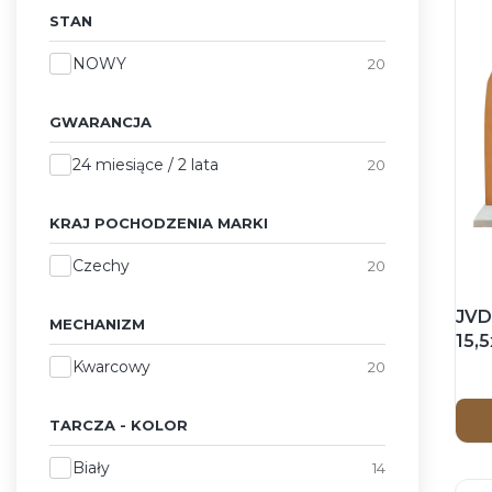
STAN
Stan
NOWY
20
GWARANCJA
Gwarancja
24 miesiące / 2 lata
20
KRAJ POCHODZENIA MARKI
Kraj pochodzenia marki
Czechy
20
JVD
MECHANIZM
15,
Mechanizm
Zeg
Kwarcowy
20
TARCZA - KOLOR
Tarcza - Kolor
Biały
14