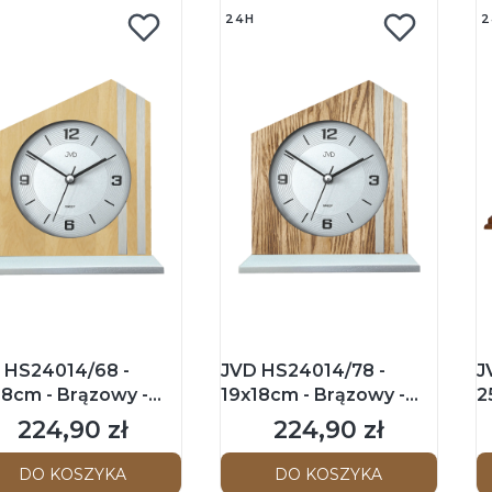
24H
2
 HS24014/68 -
JVD HS24014/78 -
J
18cm - Brązowy -
19x18cm - Brązowy -
2
ar kominkowy
Zegar kominkowy
z
224,90 zł
224,90 zł
Cena
Cena
C
DO KOSZYKA
DO KOSZYKA