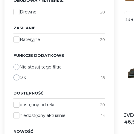
OBUDOWA - MATERIAŁ
Obudowa - materiał
Drewno
20
24H
ZASILANIE
Zasilanie
Bateryjne
20
FUNKCJE DODATKOWE
Nie stosuj tego filtra
tak
18
DOSTĘPNOŚĆ
Dostępność
dostępny od ręki
20
JVD 
niedostępny aktualnie
14
46,
kom
NOWOŚĆ