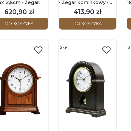
5x12,5cm - Zegar
- Zegar kominkowy -
1
inkowy - Orzech
Jasny brąz
k
620,90 zł
413,90 zł
Cena
Cena
b
DO KOSZYKA
DO KOSZYKA
24H
2