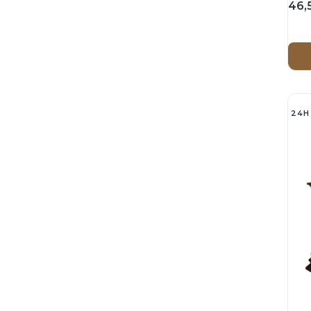
46,
kom
24H