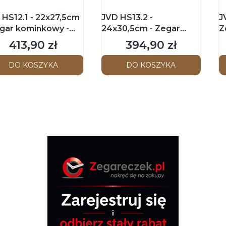
 HS12.1 - 22x27,5cm
JVD HS13.2 -
J
egar kominkowy -
24x30,5cm - Zegar
Z
dni brąz
kominkowy z
C
413,90 zł
394,90 zł
Cena
Cena
wahadłem
DO KOSZYKA
DO KOSZYKA