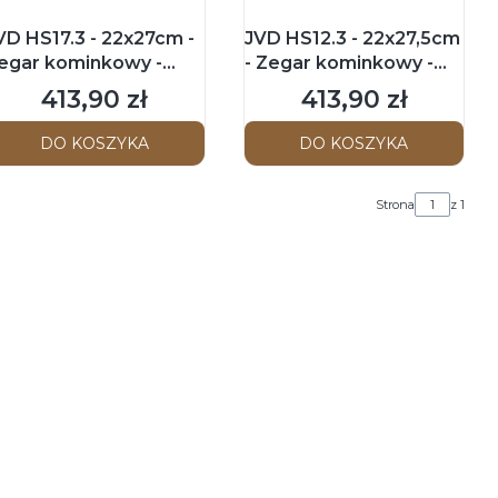
VD HS17.3 - 22x27cm -
JVD HS12.3 - 22x27,5cm
egar kominkowy -
- Zegar kominkowy -
zereśnia
Ciemny brąz
413,90 zł
413,90 zł
Cena
Cena
DO KOSZYKA
DO KOSZYKA
Strona
z 1