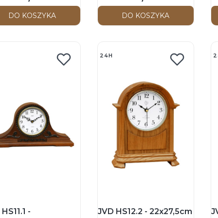
DO KOSZYKA
DO KOSZYKA
24H
2
HS11.1 -
JVD HS12.2 - 22x27,5cm
J