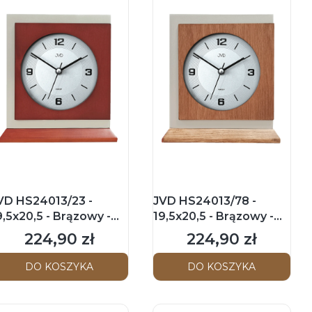
VD HS24013/23 -
JVD HS24013/78 -
9,5x20,5 - Brązowy -
19,5x20,5 - Brązowy -
egar kominkowy
Zegar kominkowy
224,90 zł
224,90 zł
Cena
Cena
DO KOSZYKA
DO KOSZYKA