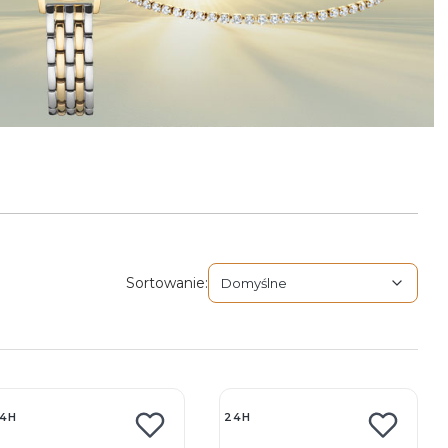
Domyślne
Sortowanie:
Domyślne
4H
24H