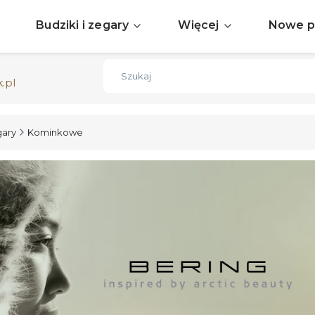
Sprawdź aktualne okazje
ZOBACZ
Budziki i zegary
Więcej
Nowe p
Darmowa dostawa już od 150zł
ZOBACZ
.pl
ary
Kominkowe