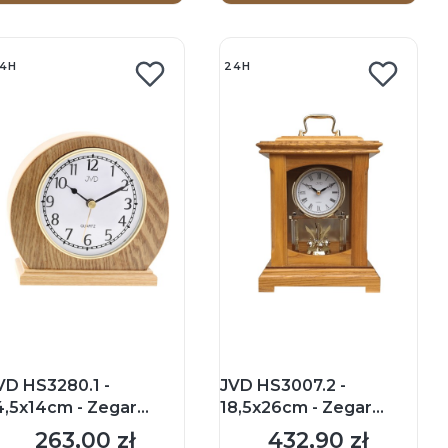
4H
24H
VD HS3280.1 -
JVD HS3007.2 -
4,5x14cm - Zegar
18,5x26cm - Zegar
ominkowy - Jasny brąz
kominkowy - Jasny brąz
263,00 zł
432,90 zł
Cena
Cena