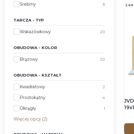
Srebrny
6
24H
TARCZA - TYP
Tarcza - Typ
Wskazówkowy
20
OBUDOWA - KOLOR
Obudowa - Kolor
Brązowy
20
OBUDOWA - KSZTAŁT
Obudowa - Kształt
Kwadratowy
2
Prostokątny
4
JVD
19x
Okrągły
1
Zeg
Więcej opcji (2)