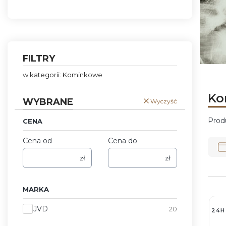
Koniec menu
FILTRY
Naciśni
Naciśni
Naciśni
Naciśni
w kategorii: Kominkowe
Ko
WYBRANE
Wyczyść
Prod
CENA
Lis
Cena od
Cena do
zł
zł
MARKA
Marka
JVD
20
24H