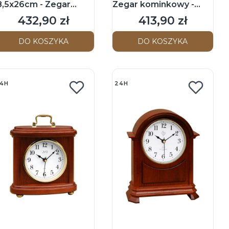
8,5x26cm - Zegar
Zegar kominkowy -
ominkowy - Średni
Orzech
432,90 zł
413,90 zł
Cena
Cena
rąz
DO KOSZYKA
DO KOSZYKA
4H
24H