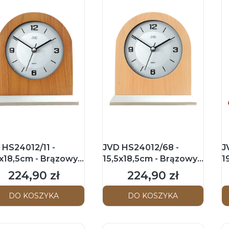
 HS24012/11 -
JVD HS24012/68 -
J
5x18,5cm - Brązowy -
15,5x18,5cm - Brązowy -
1
ar kominkowy
Zegar kominkowy
Z
224,90 zł
224,90 zł
Cena
Cena
DO KOSZYKA
DO KOSZYKA