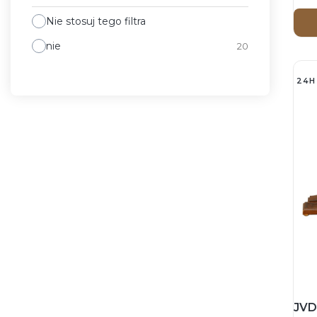
Nie stosuj tego filtra
nie
20
24H
JVD 