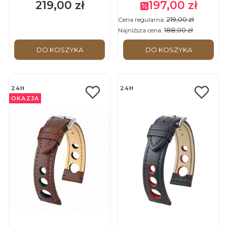
Skórzany pasek do
Skórzany pasek do
219,00 zł
197,00 zł
Cena
Cena promocyjna
zegarka
zegarka
219,00 zł
Cena regularna:
188,00 zł
Najniższa cena:
DO KOSZYKA
DO KOSZYKA
24H
24H
OKAZJA