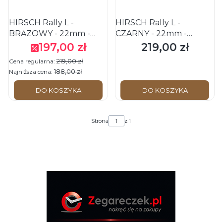
HIRSCH Rally L -
HIRSCH Rally L -
BRĄZOWY - 22mm -
CZARNY - 22mm -
Skórzany pasek do
Skórzany pasek do
197,00 zł
219,00 zł
Cena promocyjna
Cena
zegarka
zegarka
219,00 zł
Cena regularna:
188,00 zł
Najniższa cena:
DO KOSZYKA
DO KOSZYKA
Strona
z 1