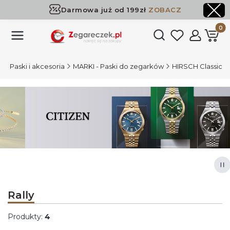
Darmowa już od 199zł
ZOBACZ
Dostawa już od 199zł
ZOBACZ
Produk
Otwórz wyszukiwark
l
Paski i akcesoria
MARKI - Paski do zegarków
HIRSCH Classic
Naciśnij Enter lub spację, aby otworzyć stronę.
Naciśnij Enter lub spację, aby otworzyć stronę.
Naciśnij Enter lub spację, aby otworzyć stronę.
Naciśnij Enter lub spację, aby otworzyć stronę.
Za
Rally
Produkty:
4