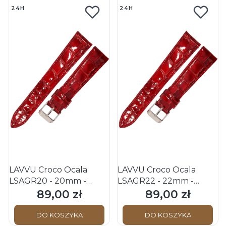
24H
24H
LAVVU Croco Ocala
LAVVU Croco Ocala
LSAGR20 - 20mm -
LSAGR22 - 22mm -
CZERWONY - Skórzany
CZERWONY - Skórzany
89,00 zł
89,00 zł
Cena
Cena
pasek do zegarka
pasek do zegarka
DO KOSZYKA
DO KOSZYKA