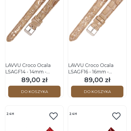
LAVVU Croco Ocala
LAVVU Croco Ocala
LSAGF14 - 14mm -
LSAGF16 - 16mm -
BEŻOWY - Skórzany
BEŻOWY - Skórzany
89,00 zł
89,00 zł
Cena
Cena
pasek do zegarka
pasek do zegarka
DO KOSZYKA
DO KOSZYKA
24H
24H