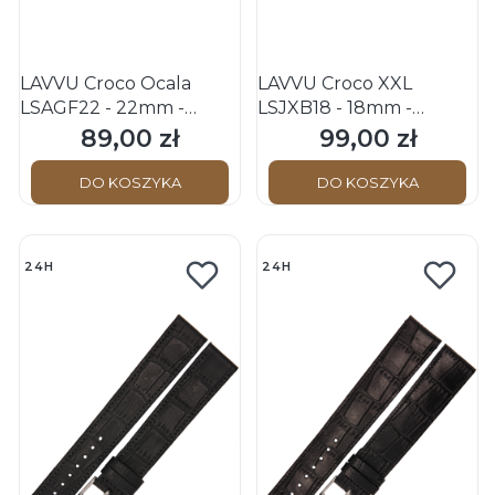
LAVVU Croco Ocala
LAVVU Croco XXL
LSAGF22 - 22mm -
LSJXB18 - 18mm -
BEŻOWY - Skórzany
CZARNY - Skórzany
89,00 zł
99,00 zł
Cena
Cena
pasek do zegarka
pasek do zegarka
DO KOSZYKA
DO KOSZYKA
24H
24H