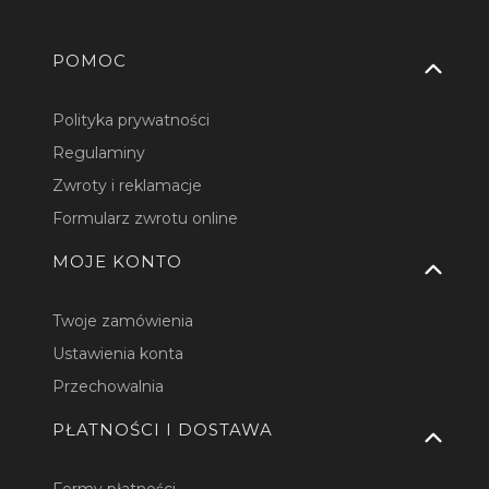
Linki w stopce
POMOC
Polityka prywatności
Regulaminy
Zwroty i reklamacje
Formularz zwrotu online
MOJE KONTO
Twoje zamówienia
Ustawienia konta
Przechowalnia
PŁATNOŚCI I DOSTAWA
Formy płatności