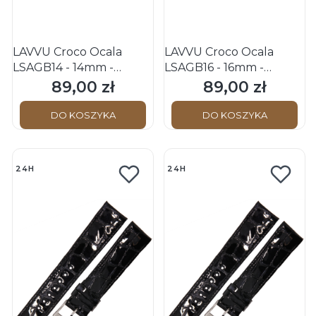
LAVVU Croco Ocala
LAVVU Croco Ocala
LSAGB14 - 14mm -
LSAGB16 - 16mm -
CZARNY - Skórzany
CZARNY - Skórzany
89,00 zł
89,00 zł
Cena
Cena
pasek do zegarka
pasek do zegarka
DO KOSZYKA
DO KOSZYKA
24H
24H