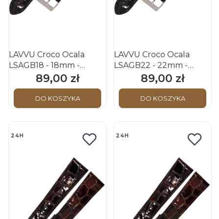
LAVVU Croco Ocala
LAVVU Croco Ocala
LSAGB18 - 18mm -
LSAGB22 - 22mm -
CZARNY - Skórzany
CZARNY - Skórzany
89,00 zł
89,00 zł
Cena
Cena
pasek do zegarka
pasek do zegarka
DO KOSZYKA
DO KOSZYKA
24H
24H