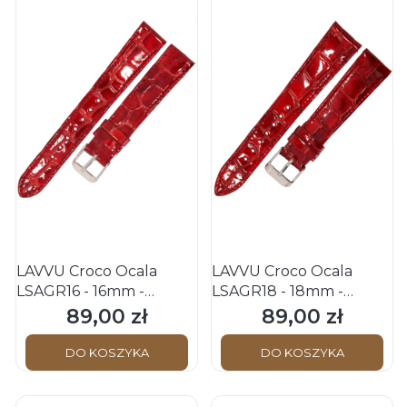
LAVVU Croco Ocala
LAVVU Croco Ocala
LSAGR16 - 16mm -
LSAGR18 - 18mm -
CZERWONY - Skórzany
CZERWONY - Skórzany
89,00 zł
89,00 zł
Cena
Cena
pasek do zegarka
pasek do zegarka
DO KOSZYKA
DO KOSZYKA