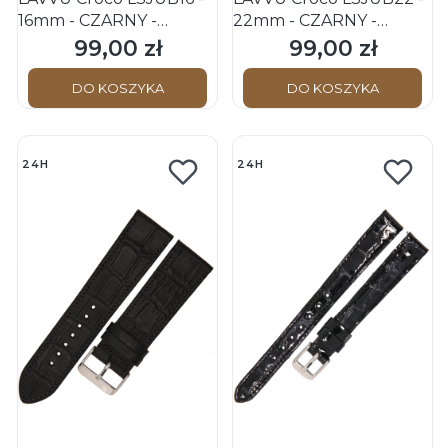
16mm - CZARNY -
22mm - CZARNY -
Skórzany pasek do
Skórzany pasek do
99,00 zł
99,00 zł
Cena
Cena
zegarka
zegarka
DO KOSZYKA
DO KOSZYKA
24H
24H