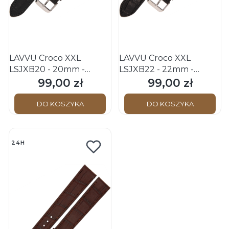
LAVVU Croco XXL
LAVVU Croco XXL
LSJXB20 - 20mm -
LSJXB22 - 22mm -
CZARNY - Skórzany
CZARNY - Skórzany
99,00 zł
99,00 zł
Cena
Cena
pasek do zegarka
pasek do zegarka
DO KOSZYKA
DO KOSZYKA
24H