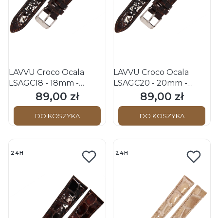
LAVVU Croco Ocala
LAVVU Croco Ocala
LSAGC18 - 18mm -
LSAGC20 - 20mm -
CIEMNY BRĄZ -
CIEMNY BRĄZ -
89,00 zł
89,00 zł
Cena
Cena
Skórzany pasek do
Skórzany pasek do
zegarka
zegarka
DO KOSZYKA
DO KOSZYKA
24H
24H