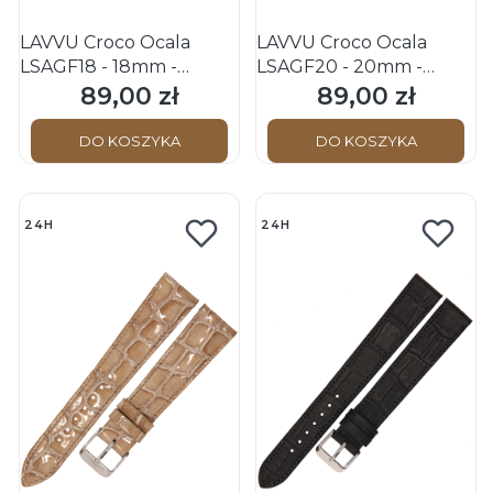
LAVVU Croco Ocala
LAVVU Croco Ocala
LSAGF18 - 18mm -
LSAGF20 - 20mm -
BEŻOWY - Skórzany
BEŻOWY - Skórzany
89,00 zł
89,00 zł
Cena
Cena
pasek do zegarka
pasek do zegarka
DO KOSZYKA
DO KOSZYKA
24H
24H