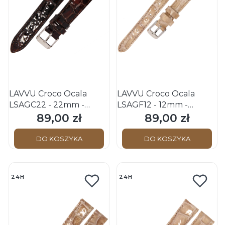
LAVVU Croco Ocala
LAVVU Croco Ocala
LSAGC22 - 22mm -
LSAGF12 - 12mm -
CIEMNY BRĄZ -
BEŻOWY - Skórzany
89,00 zł
89,00 zł
Cena
Cena
Skórzany pasek do
pasek do zegarka
zegarka
DO KOSZYKA
DO KOSZYKA
24H
24H