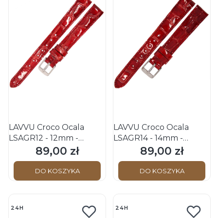
LAVVU Croco Ocala
LAVVU Croco Ocala
LSAGR12 - 12mm -
LSAGR14 - 14mm -
CZERWONY - Skórzany
CZERWONY - Skórzany
89,00 zł
89,00 zł
Cena
Cena
pasek do zegarka
pasek do zegarka
DO KOSZYKA
DO KOSZYKA
24H
24H