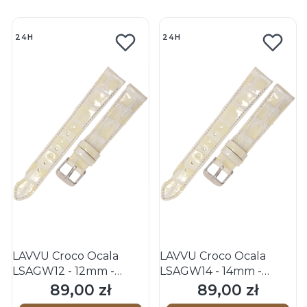
24H
24H
LAVVU Croco Ocala
LAVVU Croco Ocala
LSAGW12 - 12mm -
LSAGW14 - 14mm -
BIAŁY - Skórzany pasek
BIAŁY - Skórzany pasek
89,00 zł
89,00 zł
Cena
Cena
do zegarka
do zegarka