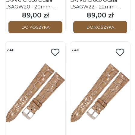
LAVVU Croco Ocala
LAVVU Croco Ocala
LSAGW20 - 20mm -
LSAGW22 - 22mm -
BIAŁY - Skórzany pasek
BIAŁY - Skórzany pasek
89,00 zł
89,00 zł
Cena
Cena
do zegarka
do zegarka
DO KOSZYKA
DO KOSZYKA
24H
24H