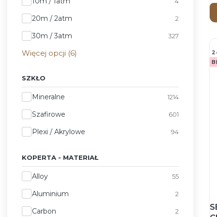
Wodoszczelność
10m / 1atm
4
20m / 2atm
2
30m / 3atm
327
Więcej opcji (6)
2
B
SZKŁO
Szkło
Mineralne
1214
Szafirowe
601
Plexi / Akrylowe
94
KOPERTA - MATERIAŁ
Koperta - Materiał
Alloy
55
Aluminium
2
S
Carbon
2