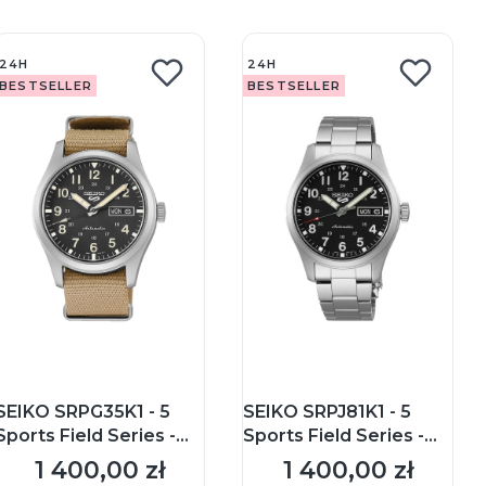
24H
24H
BESTSELLER
BESTSELLER
SEIKO SRPG35K1 - 5
SEIKO SRPJ81K1 - 5
Sports Field Series -
Sports Field Series -
Męski - Zegarek
Męski - Zegarek
1 400,00 zł
1 400,00 zł
Cena
Cena
mechaniczny
mechaniczny