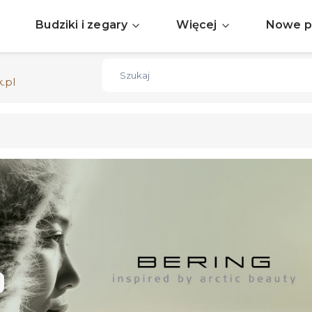
Sprawdź aktualne okazje
ZOBACZ
Budziki i zegary
Więcej
Nowe p
Darmowa dostawa już od 150zł
ZOBACZ
.pl