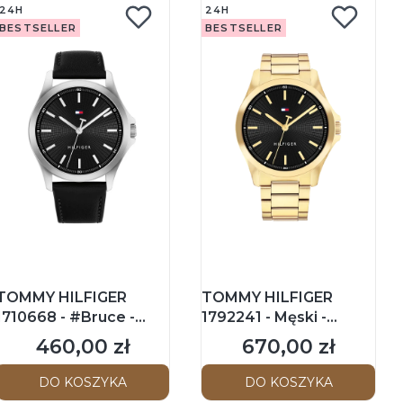
24H
24H
BESTSELLER
BESTSELLER
TOMMY HILFIGER
TOMMY HILFIGER
1710668 - #Bruce -
1792241 - Męski -
Męski - Zegarek na
Zegarek na
460,00 zł
670,00 zł
Cena
Cena
pasku skórzanym
bransolecie
DO KOSZYKA
DO KOSZYKA