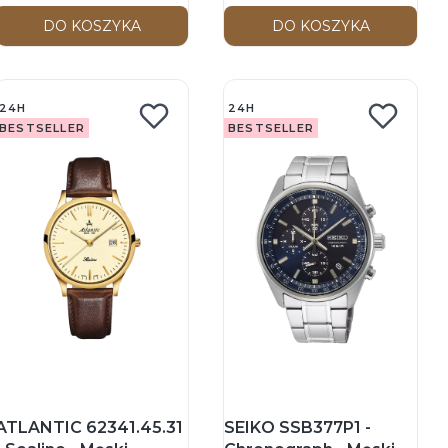
DO KOSZYKA
DO KOSZYKA
24H
24H
BESTSELLER
BESTSELLER
ATLANTIC 62341.45.31
SEIKO SSB377P1 -