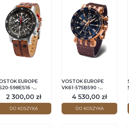
OSTOK EUROPE
VOSTOK EUROPE
S20-598ES16 -
VK61-575B590 -
xpedition North Pole -
Energia Rocket Chrono
2 300,00 zł
4 530,00 zł
Cena
Cena
atownik Tatr "Klimek"
- Męski - Zegarek na
 Męski - Zegarek na
pasku
DO KOSZYKA
DO KOSZYKA
asku - Limitowana
dycja