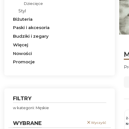
Dziecięce
Styl
Biżuteria
Paski i akcesoria
Budziki i zegary
Naci
Naci
Naci
Naci
Więcej
M
Nowości
Promocje
Pr
Koniec menu
L
FILTRY
w kategorii: Męskie
2
WYBRANE
Wyczyść
N