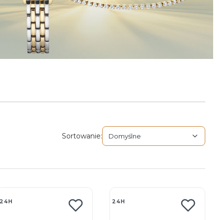
Domyślne
Sortowanie:
Domyślne
ępne produkty
24H
24H