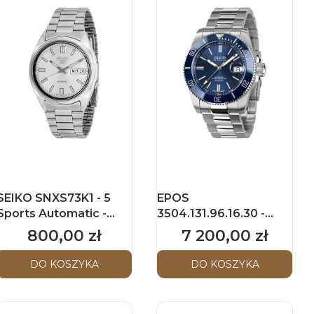
SEIKO SNXS73K1 - 5
EPOS
Sports Automatic -
3504.131.96.16.30 -
Męski - Zegarek
Sportive Diver - Męski -
800,00 zł
7 200,00 zł
Cena
Cena
mechaniczny
Zegarek na
bransolecie
DO KOSZYKA
DO KOSZYKA