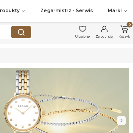
rodukty
Zegarmistrz - Serwis
Marki
Produk
Wyczyść
Szukaj
Ulubione
Zaloguj się
Koszyk