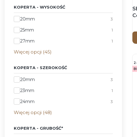
KOPERTA - WYSOKOŚĆ
S
C
Koperta - Wysokość
20mm
3
Z
25mm
1
27mm
1
Więcej opcji (45)
2
KOPERTA - SZEROKOŚĆ
B
Koperta - Szerokość
20mm
3
23mm
1
24mm
3
Więcej opcji (48)
KOPERTA - GRUBOŚĆ*