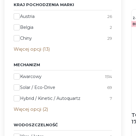
KRAJ POCHODZENIA MARKI
Kraj pochodzenia marki
Austria
26
2
B
Belgia
2
Chiny
29
Więcej opcji (13)
MECHANIZM
Mechanizm
Kwarcowy
1514
Solar / Eco-Drive
69
Hybrid / Kinetic / Autoquartz
7
Więcej opcji (2)
T
1
WODOSZCZELNOŚĆ
Z
b