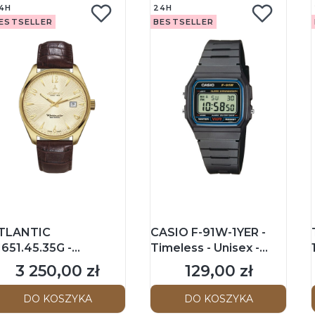
4H
24H
ESTSELLER
BESTSELLER
TLANTIC
CASIO F-91W-1YER -
1651.45.35G -
Timeless - Unisex -
orldmaster Art Deco
Zegarek na pasku
3 250,00 zł
129,00 zł
Cena
Cena
 Męski - Zegarek na
asku
DO KOSZYKA
DO KOSZYKA