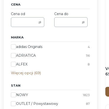
CENA
Cena od
Cena do
zł
zł
MARKA
Marka
adidas Originals
4
ADRIATICA
116
ALFEX
8
V
Więcej opcji (69)
6
E
R
STAN
-
Stan
NOWY
1823
p
e
OUTLET / Powystawowy
87