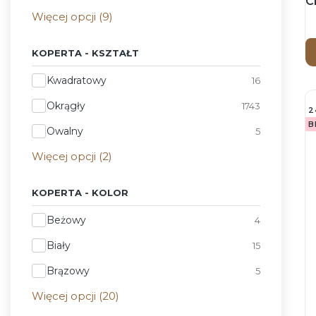
C
Więcej opcji (9)
Z
KOPERTA - KSZTAŁT
Koperta - Kształt
Kwadratowy
16
Okrągły
1743
2
B
Owalny
5
Więcej opcji (2)
KOPERTA - KOLOR
Koperta - Kolor
Beżowy
4
Biały
15
Brązowy
5
Więcej opcji (20)