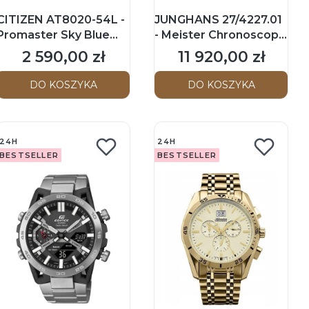
CITIZEN AT8020-54L -
JUNGHANS 27/4227.01
Promaster Sky Blue
- Meister Chronoscope
Angels - Męski -
S - englisches Datum -
2 590,00 zł
11 920,00 zł
Cena
Cena
Zegarek na
Męski - Zegarek na
bransolecie
pasku
DO KOSZYKA
DO KOSZYKA
24H
24H
BESTSELLER
BESTSELLER