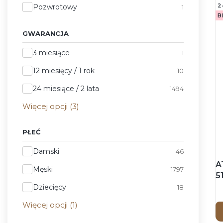
2
Pozwrotowy
1
B
GWARANCJA
Gwarancja
3 miesiące
1
12 miesięcy / 1 rok
10
24 miesiące / 2 lata
1494
Więcej opcji (3)
PŁEĆ
Płeć
Damski
46
A
Męski
1797
5
W
Dziecięcy
18
-
Więcej opcji (1)
p