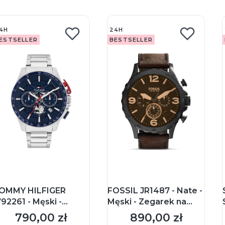
4H
24H
ESTSELLER
BESTSELLER
OMMY HILFIGER
FOSSIL JR1487 - Nate -
792261 - Męski -
Męski - Zegarek na
egarek na
pasku
790,00 zł
890,00 zł
Cena
Cena
ransolecie