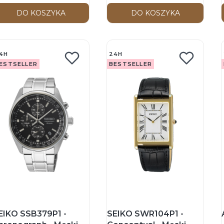
DO KOSZYKA
DO KOSZYKA
4H
24H
ESTSELLER
BESTSELLER
EIKO SSB379P1 -
SEIKO SWR104P1 -