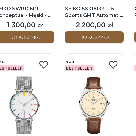
EIKO SWR106P1 -
SEIKO SSK003K1 - 5
onceptual - Męski -
Sports GMT Automatic
egarek kwarcowy
- Męski - Zegarek
1 300,00 zł
2 200,00 zł
Cena
Cena
mechaniczny
DO KOSZYKA
DO KOSZYKA
4H
24H
ESTSELLER
BESTSELLER