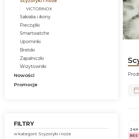
Scyzoryki i noże
VICTORINOX
Sakralia i ikony
Pieczątki
Smartwatche
Upominki
Naciśni
Naciśni
Naciśni
Naciśni
Breloki
Zapalniczki
Sc
Wizytowniki
Prod
Nowości
Lis
Promocje
Koniec menu
FILTRY
24H
w kategorii: Scyzoryki i noże
BES