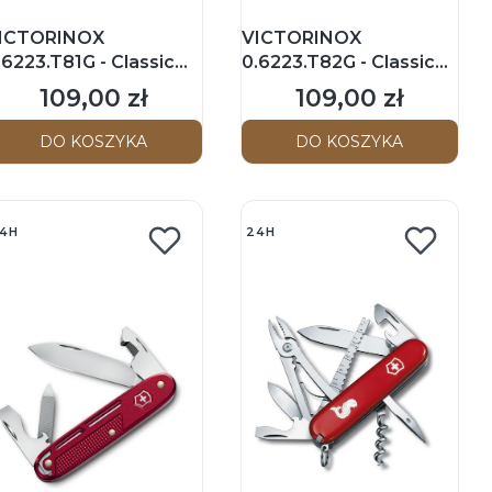
ICTORINOX
VICTORINOX
.6223.T81G - Classic
0.6223.T82G - Classic
D - Scyzoryk 58mm -
SD - Scyzoryk 58mm -
109,00 zł
109,00 zł
Cena
Cena
uscan Sun
Fire Opal
DO KOSZYKA
DO KOSZYKA
4H
24H