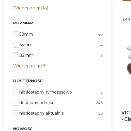
Więcej opcji (14)
24H
ROZMIAR
Rozmiar
58mm
46
65mm
4
82mm
3
Więcej opcji (8)
DOSTĘPNOŚĆ
Dostępność
niedostępny tymczasowo
2
dostępny od ręki
246
VIC
niedostępny aktualnie
25
- C
Scy
NOWOŚĆ