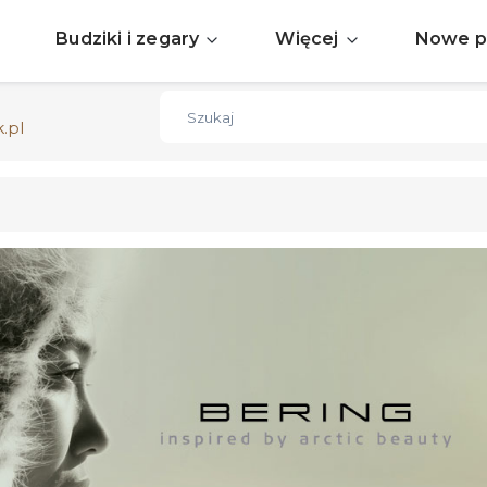
Sprawdź aktualne okazje
ZOBACZ
Budziki i zegary
Więcej
Nowe p
Darmowa dostawa już od 150zł
ZOBACZ
.pl