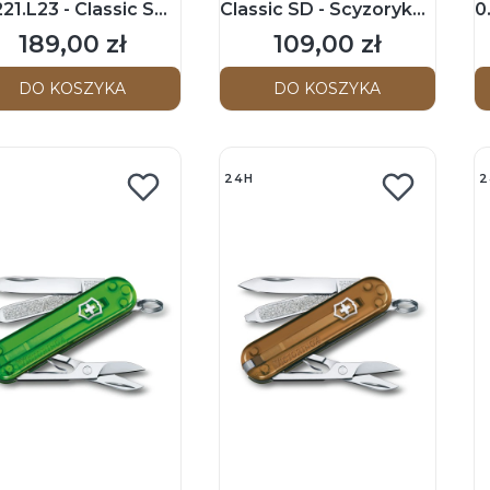
21.L23 - Classic SD
Classic SD - Scyzoryk
0
x - Scyzoryk 58mm -
58mm - Style Icon
S
189,00 zł
109,00 zł
Cena
Cena
tric Yellow -
T
ited Edition 2023
DO KOSZYKA
DO KOSZYKA
24H
2