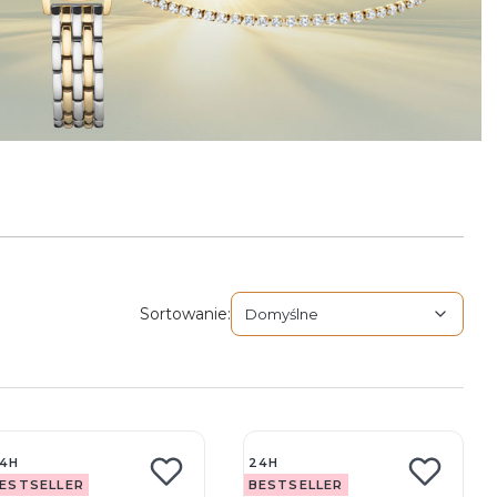
Domyślne
Sortowanie:
Domyślne
pne produkty
4H
24H
ESTSELLER
BESTSELLER