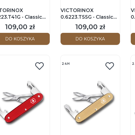
TORINOX
VICTORINOX
V
23.T41G - Classic
0.6223.T55G - Classic
0
- Scyzoryk 58mm -
SD - Scyzoryk 58mm -
S
109,00 zł
109,00 zł
Cena
Cena
en Tea
Chocolate Fudge
T
DO KOSZYKA
DO KOSZYKA
24H
2