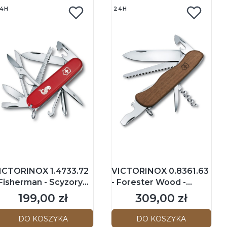
4H
24H
ICTORINOX 1.4733.72
VICTORINOX 0.8361.63
 Fisherman - Scyzoryk
- Forester Wood -
1mm - Czerwony
Scyzoryk 111mm -
199,00 zł
309,00 zł
Cena
Cena
Orzech
DO KOSZYKA
DO KOSZYKA