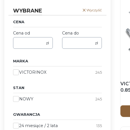
WYBRANE
Wyczyść
CENA
Cena od
Cena do
zł
zł
MARKA
Marka
VICTORINOX
245
VIC
STAN
0.8
Scy
Stan
NOWY
245
Nie
GWARANCJA
Gwarancja
24 miesiące / 2 lata
135