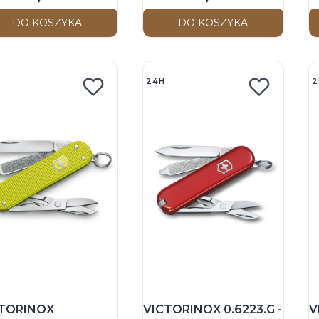
ech
Orzech
S
R
DO KOSZYKA
DO KOSZYKA
24H
2
TORINOX
VICTORINOX 0.6223.G -
V