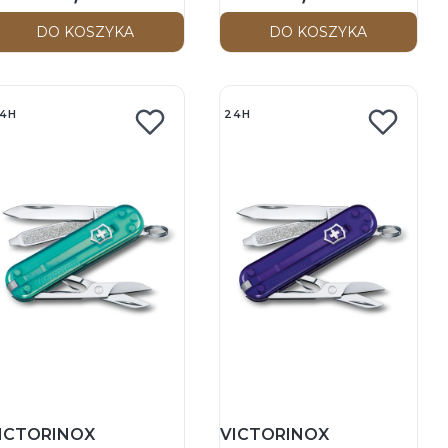
cyzoryk 58mm - Iconic
ed
DO KOSZYKA
DO KOSZYKA
4H
24H
ICTORINOX
VICTORINOX