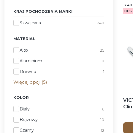
24H
KRAJ POCHODZENIA MARKI
BES
Kraj pochodzenia marki
Szwajcaria
240
MATERIAŁ
Materiał
Alox
25
Aluminium
8
Drewno
1
Więcej opcji (5)
KOLOR
VIC
Cli
Kolor
Biały
6
91m
Brązowy
10
Czarny
12