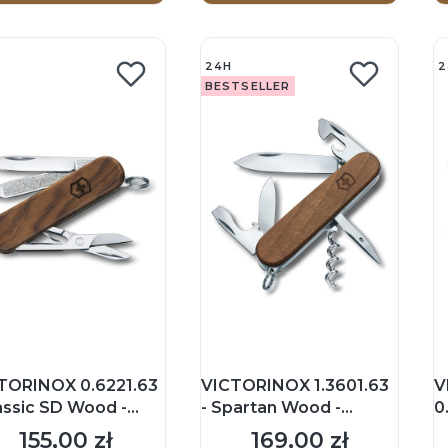
24H
2
BESTSELLER
TORINOX 0.6221.63
VICTORINOX 1.3601.63
V
lassic SD Wood -
- Spartan Wood -
0
zoryk 58mm -
Scyzoryk 91mm -
S
155,00 zł
169,00 zł
Cena
Cena