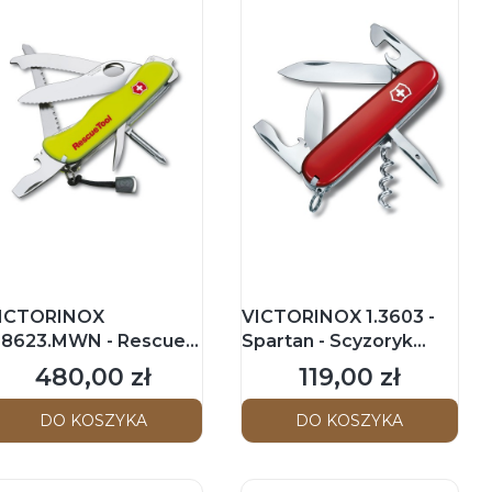
ICTORINOX
VICTORINOX 1.3603 -
.8623.MWN - Rescue
Spartan - Scyzoryk
ool - Scyzoryk 111mm -
91mm - Czerwony
480,00 zł
119,00 zł
Cena
Cena
ółty
DO KOSZYKA
DO KOSZYKA