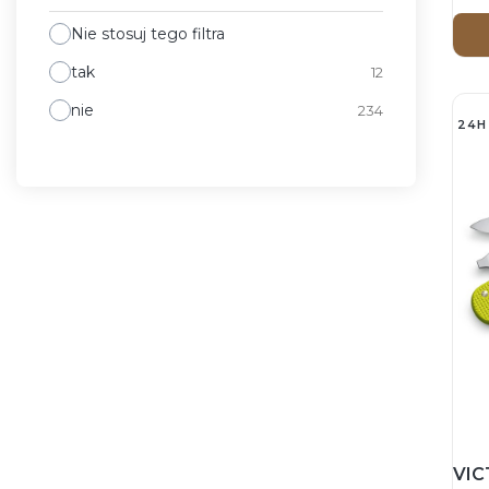
Orz
Nie stosuj tego filtra
tak
12
nie
234
24H
VIC