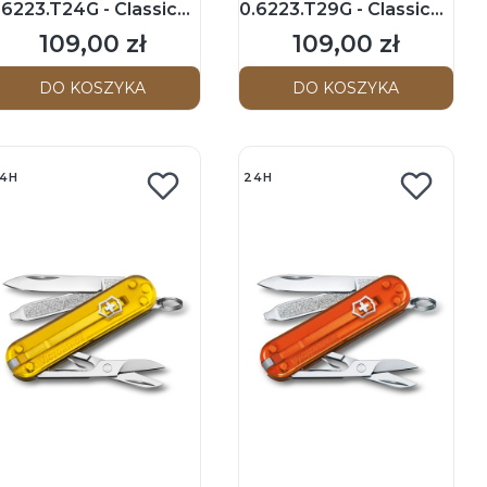
.6223.T24G - Classic
0.6223.T29G - Classic
D - Scyzoryk 58mm -
SD - Scyzoryk 58mm -
109,00 zł
109,00 zł
Cena
Cena
ropical Surf
Persian Indigo
DO KOSZYKA
DO KOSZYKA
4H
24H