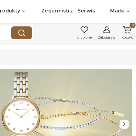
rodukty
Zegarmistrz - Serwis
Marki
Produk
Wyczyść
Szukaj
Ulubione
Zaloguj się
Koszyk