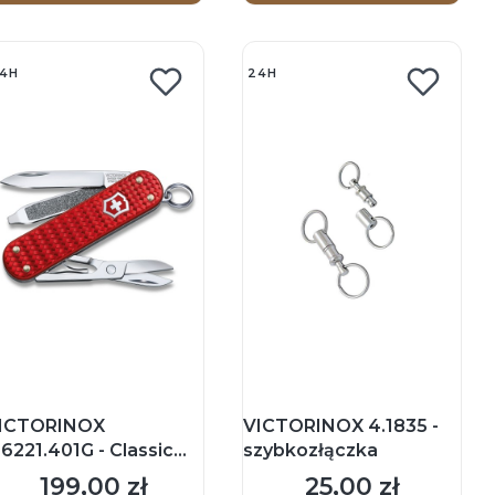
4H
24H
ICTORINOX
VICTORINOX 4.1835 -
.6221.401G - Classic
szybkozłączka
D Precious Alox -
199,00 zł
25,00 zł
Cena
Cena