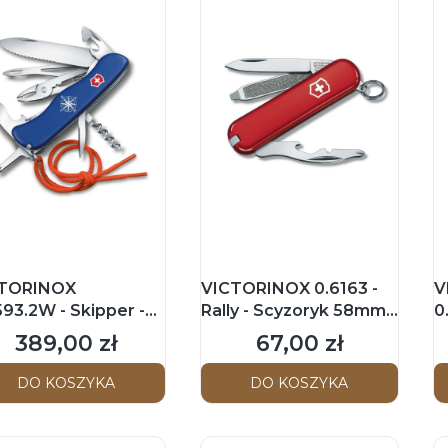
TORINOX
VICTORINOX 0.6163 -
V
593.2W - Skipper -
Rally - Scyzoryk 58mm -
0
zoryk 111mm -
Czerwony
T
389,00 zł
67,00 zł
Cena
Cena
bieski
Ż
DO KOSZYKA
DO KOSZYKA