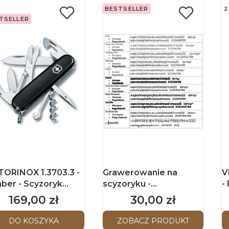
BESTSELLER
2
TSELLER
TORINOX 1.3703.3 -
Grawerowanie na
V
mber - Scyzoryk
scyzoryku -
-
m - Czarny
Personalizacja
9
169,00 zł
30,00 zł
Cena
Cena
DO KOSZYKA
ZOBACZ PRODUKT