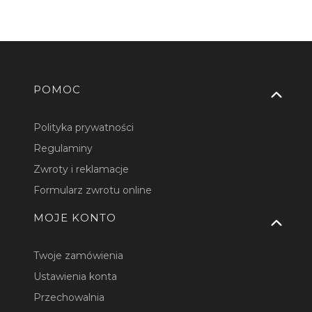
Linki w stopce
POMOC
Polityka prywatności
Regulaminy
Zwroty i reklamacje
Formularz zwrotu online
MOJE KONTO
Twoje zamówienia
Ustawienia konta
Przechowalnia