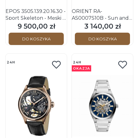
EPOS 3505.139.20.16.30 -
ORIENT RA-
Sport Skeleton - Męski -
AS0007S10B - Sun and
Zegarek na bransolecie
Moon Automatic Open
9 500,00 zł
3 140,00 zł
Cena
Cena
Heart - Męski - Zegarek
na bransolecie
DO KOSZYKA
DO KOSZYKA
24H
24H
OKAZJA