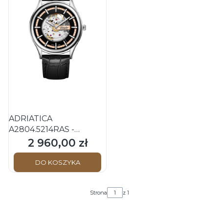
ADRIATICA
A2804.5214RAS -
Automatic Skeleton -
2 960,00 zł
Cena
Męski - Zegarek
mechaniczny - OUTLET /
DO KOSZYKA
POWYSTAWOWY
Strona
z 1