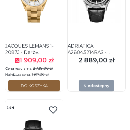
JACQUES LEMANS 1-
ADRIATICA
2087J - Derby
A2804.5214RAS -
Automatic - Męski -
Automatic Skeleton -
1 909,00 zł
2 889,00 zł
Cena promocyjna
Cena
Zegarek na bransolecie
Męski - Zegarek na
2 739,00 zł
Cena regularna:
pasku
1 917,30 zł
Najniższa cena:
DO KOSZYKA
Niedostępny
24H