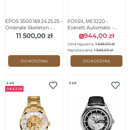
EPOS 3500.169.24.25.25 -
FOSSIL ME3220 -
Originale Skeleton -
Everett Automatic -
Męski - Zegarek na
Męski - Zegarek
11 500,00 zł
944,00 zł
Cena
Cena promocyjna
pasku skórzanym
mechaniczny
1 349,00 zł
Cena regularna:
1 349,00 zł
Najniższa cena:
DO KOSZYKA
DO KOSZYKA
24H
24H
OKAZJA