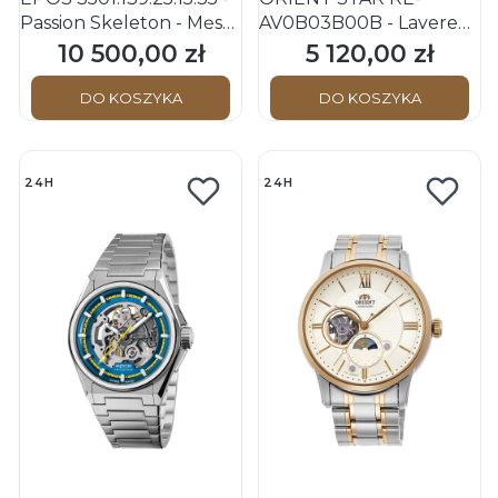
Passion Skeleton - Męski
AV0B03B00B - Layered
- Zegarek mechaniczny
Skeleton - Męski -
10 500,00 zł
5 120,00 zł
Cena
Cena
na bransolecie
Zegarek mechaniczny
DO KOSZYKA
DO KOSZYKA
24H
24H