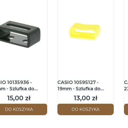
IO 10135936 -
CASIO 10595127 -
C
m - Szlufka do
19mm - Szlufka do
2
ka
paska - GMA-B800-9A /
p
15,00 zł
13,00 zł
Cena
Cena
GMD-B800SC-1B
/
B
DO KOSZYKA
DO KOSZYKA