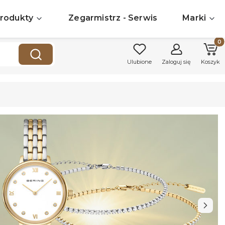
rodukty
Zegarmistrz - Serwis
Marki
Produk
Wyczyść
Szukaj
Ulubione
Zaloguj się
Koszyk