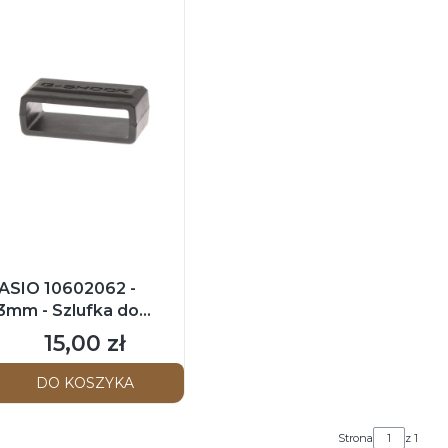
ASIO 10602062 -
3mm - Szlufka do
aska - GST-B100B-1A3
15,00 zł
Cena
 GST-B100B-1A4 / GST-
100GA-1A
DO KOSZYKA
Strona
z 1