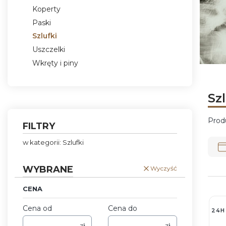
Koperty
Paski
Szlufki
Uszczelki
Wkręty i piny
Naciśni
Naciśni
Naciśni
Naciśni
Koniec menu
Sz
Prod
FILTRY
Lis
w kategorii: Szlufki
WYBRANE
Wyczyść
CENA
Cena od
Cena do
24H
zł
zł