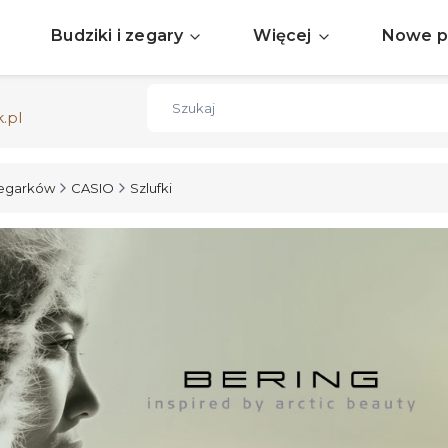
Sprawdź aktualne okazje
ZOBACZ
Budziki i zegary
Więcej
Nowe p
Darmowa dostawa już od 150zł
ZOBACZ
.pl
zegarków
CASIO
Szlufki