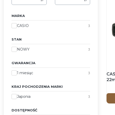
MARKA
Marka
CASIO
3
STAN
Stan
NOWY
3
GWARANCJA
Gwarancja
1 miesiąc
3
CAS
22m
pas
KRAJ POCHODZENIA MARKI
Kraj pochodzenia marki
Japonia
3
DOSTĘPNOŚĆ