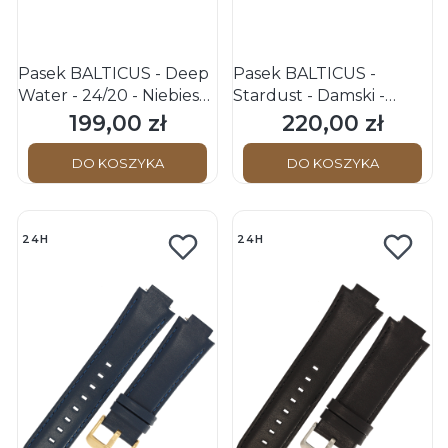
Pasek BALTICUS - Deep
Pasek BALTICUS -
Water - 24/20 - Niebieski
Stardust - Damski -
- p.Niebieskie - k.Srebrna
23/14/20 - Czarny -
199,00 zł
220,00 zł
Cena
Cena
k.Srebrna
DO KOSZYKA
DO KOSZYKA
24H
24H