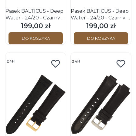
Pasek BALTICUS - Deep
Pasek BALTICUS - Deep
Water - 24/20 - Czarny -
Water - 24/20 - Czarny -
p.Czarne - k.Złota
p.Niebieskie - k.Złota
199,00 zł
199,00 zł
Cena
Cena
DO KOSZYKA
DO KOSZYKA
24H
24H