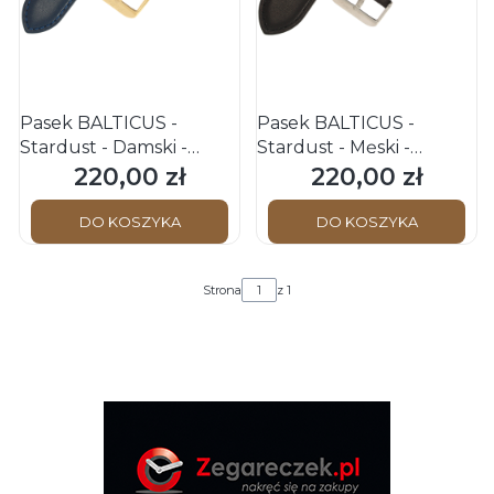
Pasek BALTICUS -
Pasek BALTICUS -
Stardust - Damski -
Stardust - Męski -
23/14/20 - Granatowy -
27/15/24 - Czarny -
220,00 zł
220,00 zł
Cena
Cena
k.Złota
k.Srebrna
DO KOSZYKA
DO KOSZYKA
Strona
z 1