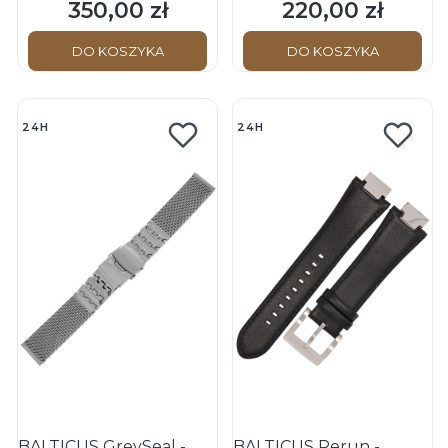
Pomarańczowy -
Granatowy - Pasek
350,00 zł
220,00 zł
Cena
Cena
Klamerka (S)
skórzany do zegarka
DO KOSZYKA
DO KOSZYKA
24H
24H
BALTICUS GreySeal -
BALTICUS Perun -