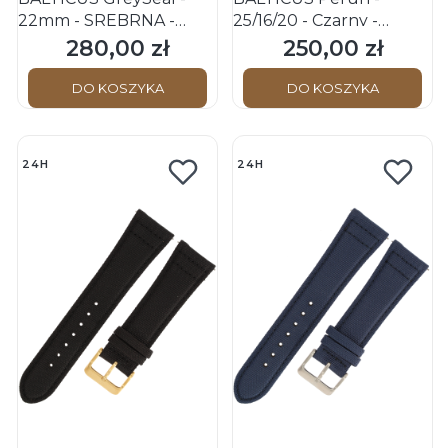
22mm - SREBRNA -
25/16/20 - Czarny -
Stalowa bransoleta do
Skórzany pasek do
280,00 zł
250,00 zł
Cena
Cena
zegarka
zegarka
DO KOSZYKA
DO KOSZYKA
24H
24H