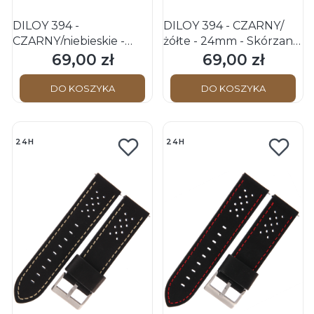
DILOY 394 -
DILOY 394 - CZARNY/
CZARNY/niebieskie -
żółte - 24mm - Skórzany
24mm - Skórzany pasek
pasek do zegarka o
69,00 zł
69,00 zł
Cena
Cena
do zegarka o strukturze
strukturze bizona
bizona
DO KOSZYKA
DO KOSZYKA
24H
24H