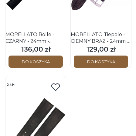
MORELLATO Bolle -
MORELLATO Tiepolo -
CZARNY - 24mm -
CIEMNY BRĄZ - 24mm -
Skórzany pasek do
Skórzany pasek do
136,00 zł
129,00 zł
Cena
Cena
zegarka
zegarka
DO KOSZYKA
DO KOSZYKA
24H