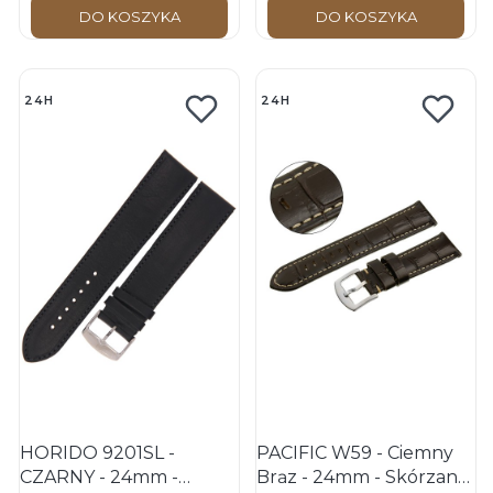
zegarka
DO KOSZYKA
DO KOSZYKA
24H
24H
HORIDO 9201SL -
PACIFIC W59 - Ciemny
CZARNY - 24mm -
Brąz - 24mm - Skórzany