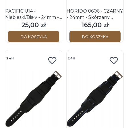
PACIFIC U14 -
HORIDO 0606 - CZARNY
Niebieski/Biały - 24mm -
- 24mm - Skórzany
Silikonowy pasek do
pasek do zegarka
25,00 zł
165,00 zł
Cena
Cena
zegarka
DO KOSZYKA
DO KOSZYKA
24H
24H