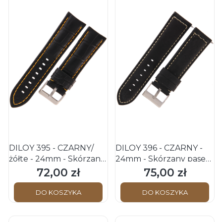
DILOY 395 - CZARNY/
DILOY 396 - CZARNY -
żółte - 24mm - Skórzany
24mm - Skórzany pasek
pasek do zegarka o
do zegarka
72,00 zł
75,00 zł
Cena
Cena
strukturze krokodyla
DO KOSZYKA
DO KOSZYKA