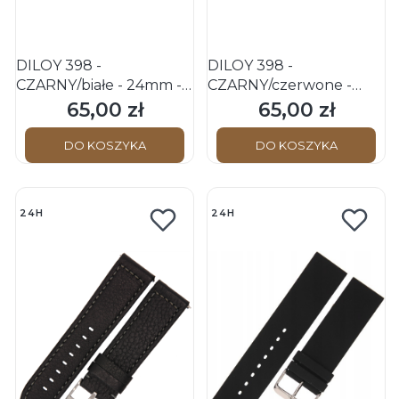
DILOY 398 -
DILOY 398 -
CZARNY/białe - 24mm -
CZARNY/czerwone -
Skórzany pasek do
24mm - Skórzany pasek
65,00 zł
65,00 zł
Cena
Cena
zegarka o strukturze
do zegarka o strukturze
perforowanej
perforowanej
DO KOSZYKA
DO KOSZYKA
24H
24H