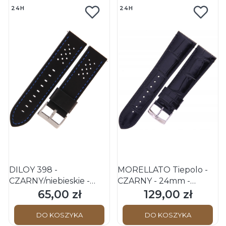
24H
24H
DILOY 398 -
MORELLATO Tiepolo -
CZARNY/niebieskie -
CZARNY - 24mm -
24mm - Skórzany pasek
Skórzany pasek do
65,00 zł
129,00 zł
Cena
Cena
do zegarka o strukturze
zegarka
perforowanej
DO KOSZYKA
DO KOSZYKA