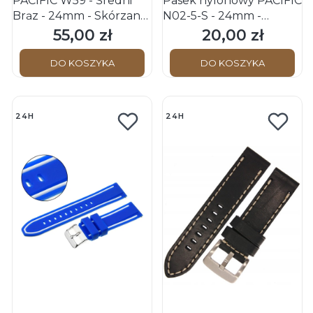
PACIFIC W59 - Średni
Pasek nylonowy PACIFIC
Brąz - 24mm - Skórzany
N02-5-S - 24mm -
pasek do zegarka
Granatowy
55,00 zł
20,00 zł
Cena
Cena
DO KOSZYKA
DO KOSZYKA
24H
24H