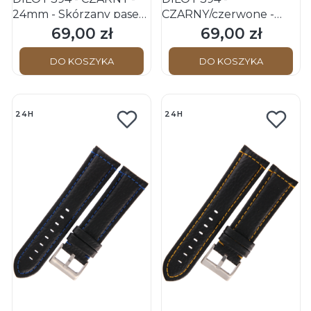
24mm - Skórzany pasek
CZARNY/czerwone -
do zegarka o strukturze
24mm - Skórzany pasek
69,00 zł
69,00 zł
Cena
Cena
bizona
do zegarka o strukturze
bizona
DO KOSZYKA
DO KOSZYKA
24H
24H