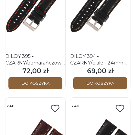
DILOY 395 -
DILOY 394 -
CZARNY/pomarańczowe
CZARNY/białe - 24mm -
- 24mm - Skórzany
Skórzany pasek do
72,00 zł
69,00 zł
Cena
Cena
pasek do zegarka o
zegarka o strukturze
strukturze krokodyla
bizona
DO KOSZYKA
DO KOSZYKA
24H
24H