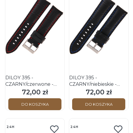
DILOY 395 -
DILOY 395 -
CZARNY/czerwone -
CZARNY/niebieskie -
24mm - Skórzany pasek
24mm - Skórzany pasek
72,00 zł
72,00 zł
Cena
Cena
do zegarka o strukturze
do zegarka o strukturze
krokodyla
krokodyla
DO KOSZYKA
DO KOSZYKA
24H
24H