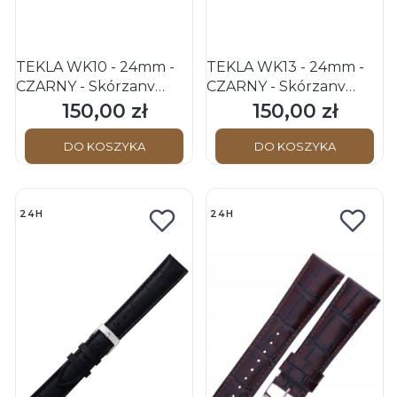
TEKLA WK10 - 24mm -
TEKLA WK13 - 24mm -
CZARNY - Skórzany
CZARNY - Skórzany
pasek do zegarka -
pasek do zegarka -
150,00 zł
150,00 zł
Cena
Cena
Handmade in Poland
Handmade in Poland
DO KOSZYKA
DO KOSZYKA
24H
24H