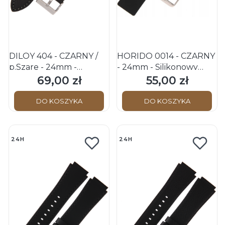
DILOY 404 - CZARNY /
HORIDO 0014 - CZARNY
p.Szare - 24mm -
- 24mm - Silikonowy
Skórzany pasek do
pasek do zegarka
69,00 zł
55,00 zł
Cena
Cena
zegarka
DO KOSZYKA
DO KOSZYKA
24H
24H