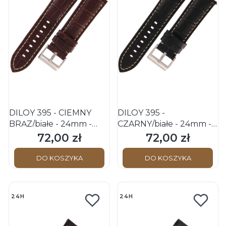
DILOY 395 - CIEMNY
DILOY 395 -
BRĄZ/białe - 24mm -
CZARNY/białe - 24mm -
Skórzany pasek do
Skórzany pasek do
72,00 zł
72,00 zł
Cena
Cena
zegarka o strukturze
zegarka o strukturze
krokodyla
krokodyla
DO KOSZYKA
DO KOSZYKA
24H
24H