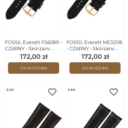
FOSSIL Everett FS6089 -
FOSSIL Everett ME3208
CZARNY - Skórzany
- CZARNY - Skórzany
pasek do zegarka
pasek do zegarka
172,00 zł
172,00 zł
Cena
Cena
DO KOSZYKA
DO KOSZYKA
24H
24H