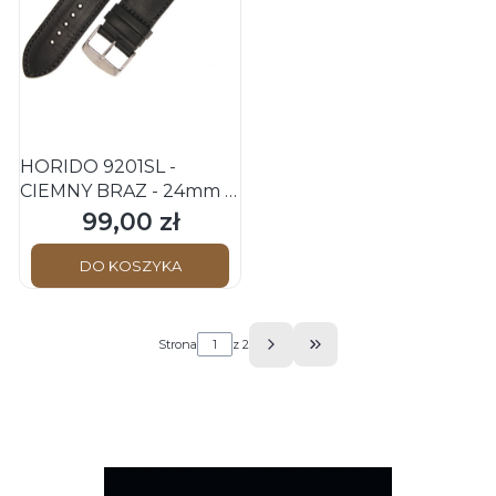
HORIDO 9201SL -
CIEMNY BRĄZ - 24mm -
Skórzany pasek do
99,00 zł
Cena
zegarka
DO KOSZYKA
Strona
z 2
Przejdź do ostatniej s