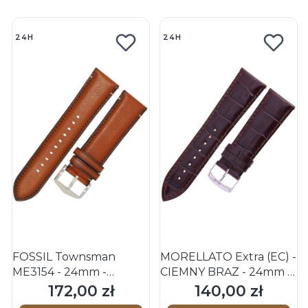
24H
24H
FOSSIL Townsman
MORELLATO Extra (EC) -
ME3154 - 24mm -
CIEMNY BRĄZ - 24mm -
ŚREDNI BRĄZ -
Skórzany pasek do
172,00 zł
140,00 zł
Cena
Cena
Skórzany pasek do
zegarka