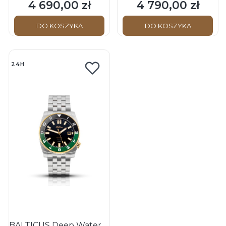
Zegarek mechaniczny
mechaniczny
4 690,00 zł
4 790,00 zł
Cena
Cena
DO KOSZYKA
DO KOSZYKA
24H
BALTICUS Deep Water