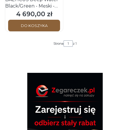
Black/Green - Męski -
Zegarek mechaniczny z
4 690,00 zł
Cena
automatycznym
naciągiem
DO KOSZYKA
Strona
z 1