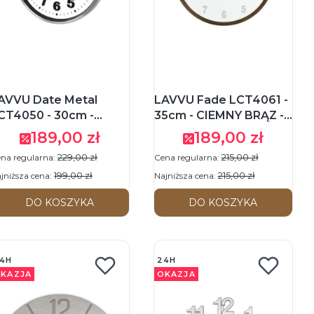
AVVU Date Metal
LAVVU Fade LCT4061 -
CT4050 - 30cm -
35cm - CIEMNY BRĄZ -
REBRNY - Zegar
Zegar ścienny
189,00 zł
189,00 zł
Cena promocyjna
Cena promocyjna
cienny z datownikiem
229,00 zł
215,00 zł
na regularna:
Cena regularna:
199,00 zł
215,00 zł
jniższa cena:
Najniższa cena:
DO KOSZYKA
DO KOSZYKA
4H
24H
KAZJA
OKAZJA