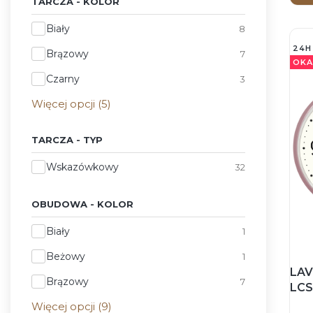
TARCZA - KOLOR
Tarcza - Kolor
Biały
8
24H
Brązowy
7
OKA
Czarny
3
Więcej opcji (5)
TARCZA - TYP
Tarcza - Typ
Wskazówkowy
32
OBUDOWA - KOLOR
Obudowa - Kolor
Biały
1
Beżowy
1
LAV
Brązowy
7
LCS
RÓŻ
Więcej opcji (9)