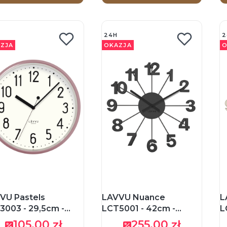
24H
2
ZJA
OKAZJA
O
VU Pastels
LAVVU Nuance
L
3003 - 29,5cm -
LCT5001 - 42cm -
L
OWY / BIAŁY -
CZARNY - Zegar
Z
105,00 zł
255,00 zł
Cena promocyjna
Cena promocyjna