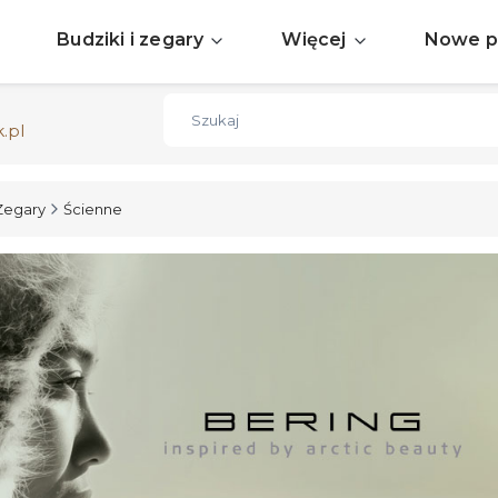
Sprawdź aktualne okazje
ZOBACZ
Budziki i zegary
Więcej
Nowe p
Darmowa dostawa już od 150zł
ZOBACZ
.pl
Zegary
Ścienne