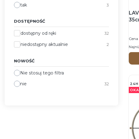
tak
3
LAV
35c
DOSTĘPNOŚĆ
CZA
Dostępność
dostępny od ręki
ści
32
Cena 
niedostępny aktualnie
2
Najni
NOWOŚĆ
Nie stosuj tego filtra
nie
32
24H
OKA