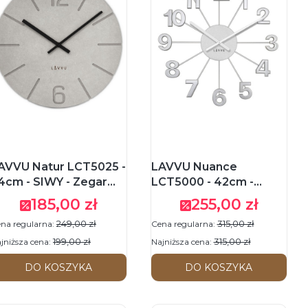
AVVU Natur LCT5025 -
LAVVU Nuance
4cm - SIWY - Zegar
LCT5000 - 42cm -
cienny
SREBRNY - Zegar
185,00 zł
255,00 zł
Cena promocyjna
Cena promocyjna
ścienny
249,00 zł
315,00 zł
na regularna:
Cena regularna:
199,00 zł
315,00 zł
jniższa cena:
Najniższa cena:
DO KOSZYKA
DO KOSZYKA