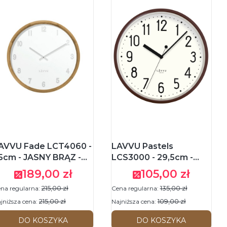
AVVU Fade LCT4060 -
LAVVU Pastels
5cm - JASNY BRĄZ -
LCS3000 - 29,5cm -
egar ścienny
BRĄZOWY / BIAŁY -
189,00 zł
105,00 zł
Cena promocyjna
Cena promocyjna
Zegar ścienny
215,00 zł
135,00 zł
na regularna:
Cena regularna:
215,00 zł
109,00 zł
jniższa cena:
Najniższa cena:
DO KOSZYKA
DO KOSZYKA