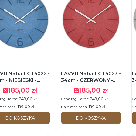
VU Natur LCT5022 -
LAVVU Natur LCT5023 -
L
m - NIEBIESKI -
34cm - CZERWONY -
3
ar ścienny
Zegar ścienny
ś
185,00 zł
185,00 zł
Cena promocyjna
Cena promocyjna
249,00 zł
249,00 zł
regularna:
Cena regularna:
Ce
199,00 zł
199,00 zł
ższa cena:
Najniższa cena:
Na
DO KOSZYKA
DO KOSZYKA