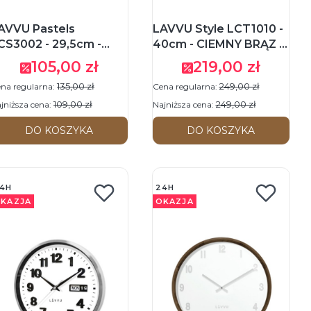
AVVU Pastels
LAVVU Style LCT1010 -
CS3002 - 29,5cm -
40cm - CIEMNY BRĄZ -
RANATOWY / BIAŁY -
Zegar ścienny
105,00 zł
219,00 zł
Cena promocyjna
Cena promocyjna
egar ścienny
135,00 zł
249,00 zł
na regularna:
Cena regularna:
109,00 zł
249,00 zł
jniższa cena:
Najniższa cena:
DO KOSZYKA
DO KOSZYKA
4H
24H
KAZJA
OKAZJA