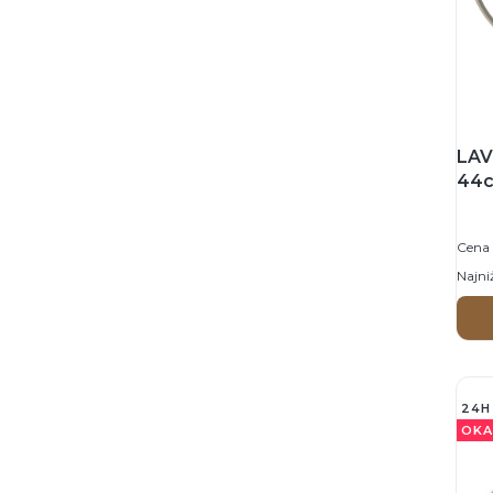
LAV
44c
CZA
ści
Cena 
Najni
24H
OKA