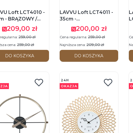
VU Loft LCT4010 -
LAVVU Loft LCT4011 -
L
m - BRĄZOWY /
35cm -
L
RNY - Zegar
SZAROBRĄZOWY /
G
209,00 zł
200,00 zł
Cena promocyjna
Cena promocyjna
enny
CZARNY - Zegar
Z
259,00 zł
259,00 zł
regularna:
Cena regularna:
Ce
ścienny
259,00 zł
209,00 zł
ższa cena:
Najniższa cena:
Na
DO KOSZYKA
DO KOSZYKA
24H
2
ZJA
OKAZJA
O