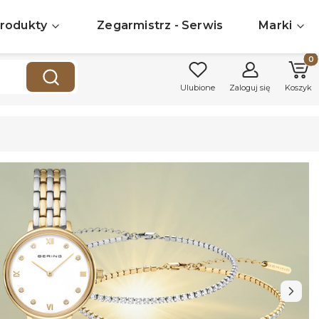
rodukty
Zegarmistrz - Serwis
Marki
Produk
Wyczyść
Szukaj
Ulubione
Zaloguj się
Koszyk