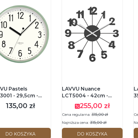
VU Pastels
LAVVU Nuance
L
3001 - 29,5cm -
LCT5004 - 42cm -
3
LONY / BIAŁY -
CZARNY - Zegar
Z
135,00 zł
255,00 zł
Cena
Cena promocyjna
ar ścienny
ścienny
315,00 zł
Cena regularna:
Ce
315,00 zł
Najniższa cena:
Na
DO KOSZYKA
DO KOSZYKA