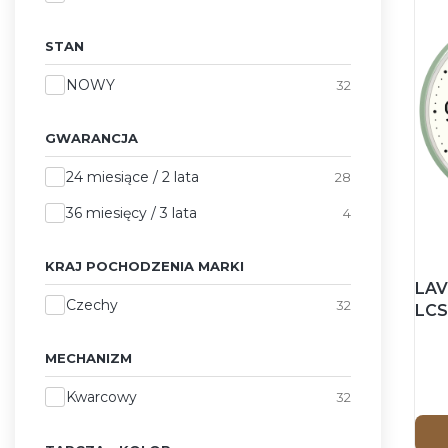
STAN
Stan
NOWY
32
GWARANCJA
Gwarancja
24 miesiące / 2 lata
28
36 miesięcy / 3 lata
4
KRAJ POCHODZENIA MARKI
LAV
Kraj pochodzenia marki
Czechy
32
LCS
ZIE
Zeg
MECHANIZM
Mechanizm
Kwarcowy
32