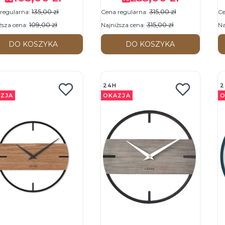
ar ścienny
ścienny
Z
135,00 zł
315,00 zł
regularna:
Cena regularna:
Ce
109,00 zł
315,00 zł
ższa cena:
Najniższa cena:
Na
DO KOSZYKA
DO KOSZYKA
24H
2
ZJA
OKAZJA
O