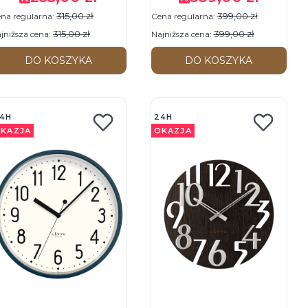
egar ścienny
315,00 zł
399,00 zł
na regularna:
Cena regularna:
315,00 zł
399,00 zł
jniższa cena:
Najniższa cena:
DO KOSZYKA
DO KOSZYKA
4H
24H
KAZJA
OKAZJA