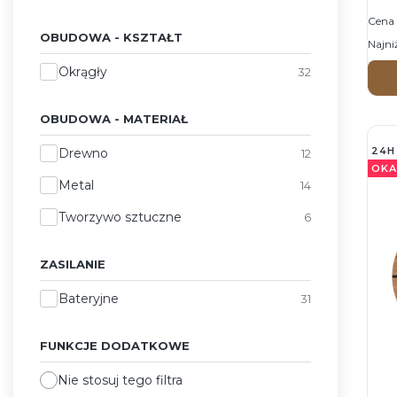
Zeg
Cena 
OBUDOWA - KSZTAŁT
Najni
Obudowa - Kształt
Okrągły
32
OBUDOWA - MATERIAŁ
Obudowa - materiał
24H
Drewno
12
OKA
Metal
14
Tworzywo sztuczne
6
ZASILANIE
Zasilanie
Bateryjne
31
FUNKCJE DODATKOWE
Nie stosuj tego filtra