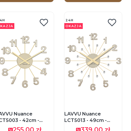
4H
24H
KAZJA
OKAZJA
AVVU Nuance
LAVVU Nuance
CT5003 - 42cm -
LCT5013 - 49cm -
ŁOTY MATOWY -
ZŁOTY - Zegar ścienny
255,00 zł
339,00 zł
Cena promocyjna
Cena promocyjna