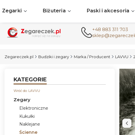
Zegarki
Biżuteria
Paski i akcesoria
+48 883 311 703
sklep@zegareczek
Zegareczek.pl
Budziki i zegary
Marka / Producent
LAVVU
KATEGORIE
Wróć do: LAVVU
Zegary
Elektroniczne
Kukułki
Naklejane
Ścienne