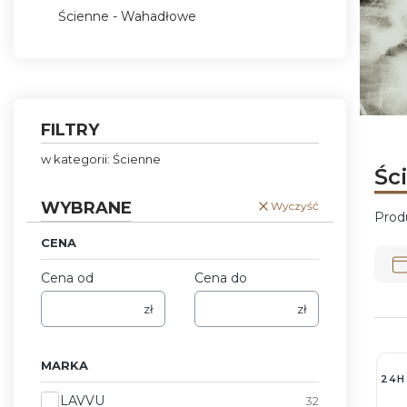
Ścienne - Wahadłowe
Koniec menu
Naciśni
Naciśni
Naciśni
Naciśni
FILTRY
w kategorii: Ścienne
Śc
WYBRANE
Wyczyść
Prod
CENA
Lis
Cena od
Cena do
zł
zł
MARKA
24H
Marka
LAVVU
32