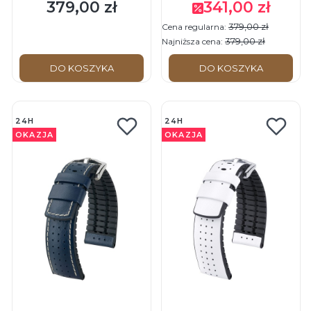
22mm - Skórzano-
- Skórzano-kauczukowy
379,00 zł
341,00 zł
Cena
Cena promocyjna
kauczukowy pasek do
pasek do zegarka
379,00 zł
Cena regularna:
zegarka
379,00 zł
Najniższa cena:
DO KOSZYKA
DO KOSZYKA
24H
24H
OKAZJA
OKAZJA