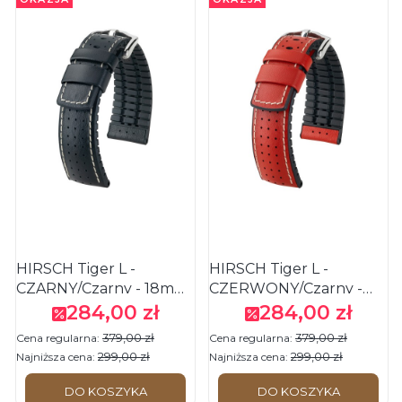
HIRSCH Tiger L -
HIRSCH Tiger L -
CZARNY/Czarny - 18mm
CZERWONY/Czarny -
- Skórzano-kauczukowy
18mm - Skórzano-
284,00 zł
284,00 zł
Cena promocyjna
Cena promocyjna
pasek do zegarka
kauczukowy pasek do
379,00 zł
379,00 zł
Cena regularna:
Cena regularna:
zegarka
299,00 zł
299,00 zł
Najniższa cena:
Najniższa cena:
DO KOSZYKA
DO KOSZYKA