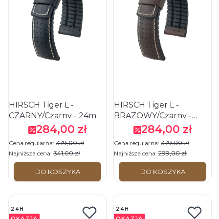
HIRSCH Tiger L -
HIRSCH Tiger L -
CZARNY/Czarny - 24mm
BRĄZOWY/Czarny -
- Skórzano-kauczukowy
18mm - Skórzano-
284,00 zł
284,00 zł
Cena promocyjna
Cena promocyjna
pasek do zegarka
kauczukowy pasek do
379,00 zł
379,00 zł
Cena regularna:
Cena regularna:
zegarka
341,00 zł
299,00 zł
Najniższa cena:
Najniższa cena:
DO KOSZYKA
DO KOSZYKA
24H
24H
OKAZJA
OKAZJA