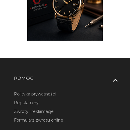
Linki w stopce
POMOC
Polityka prywatności
Regulaminy
Zwroty i reklamacje
Formularz zwrotu online