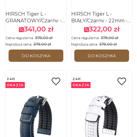
HIRSCH Tiger L -
HIRSCH Tiger L -
GRANATOWY/Czarny -
BIAŁY/Czarny - 22mm -
20mm - Skórzano-
Skórzano-kauczukowy
341,00 zł
322,00 zł
Cena promocyjna
Cena promocyjna
kauczukowy pasek do
pasek do zegarka
379,00 zł
379,00 zł
Cena regularna:
Cena regularna:
zegarka
379,00 zł
379,00 zł
Najniższa cena:
Najniższa cena:
DO KOSZYKA
DO KOSZYKA
24H
24H
OKAZJA
OKAZJA