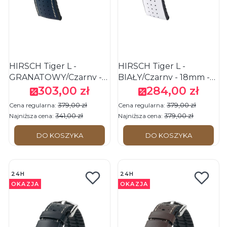
HIRSCH Tiger L -
HIRSCH Tiger L -
GRANATOWY/Czarny -
BIAŁY/Czarny - 18mm -
18mm - Skórzano-
Skórzano-kauczukowy
303,00 zł
284,00 zł
Cena promocyjna
Cena promocyjna
kauczukowy pasek do
pasek do zegarka
379,00 zł
379,00 zł
Cena regularna:
Cena regularna:
zegarka
341,00 zł
379,00 zł
Najniższa cena:
Najniższa cena:
DO KOSZYKA
DO KOSZYKA
24H
24H
OKAZJA
OKAZJA