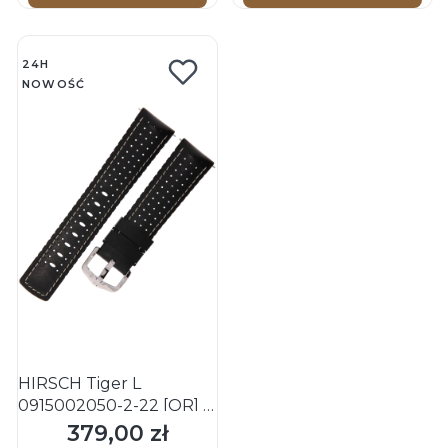
24H
NOWOŚĆ
HIRSCH Tiger L
0915002050-2-22 [QR] -
Pasek skórzano-
379,00 zł
Cena