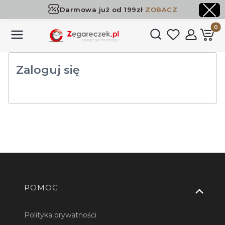
Darmowa już od 199zł
ZOBACZ
Dostawa już od 199zł
ZOBACZ
Produk
Otwórz wyszukiwark
Zaloguj się
Linki w stopce
POMOC
Polityka prywatności