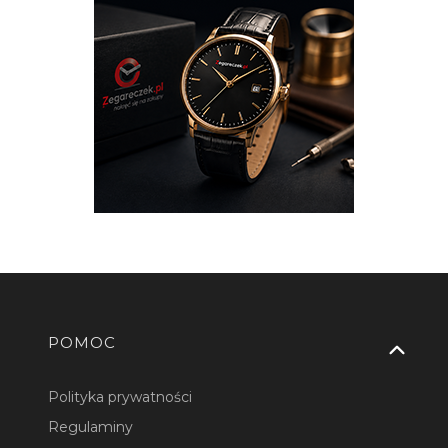
Linki w stopce
POMOC
Polityka prywatności
Regulaminy