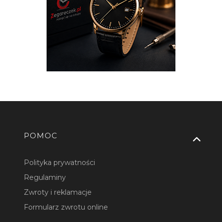
Linki w stopce
POMOC
Polityka prywatności
Regulaminy
Zwroty i reklamacje
Formularz zwrotu online