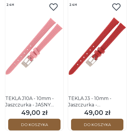
24H
24H
TEKLA J10A - 10mm -
TEKLA J3 - 10mm -
Jaszczurka - JASNY
Jaszczurka -
RÓŻOWY - Skórzany
CZERWONY - Skórzany
49,00 zł
49,00 zł
Cena
Cena
pasek do zegarka
pasek do zegarka
DO KOSZYKA
DO KOSZYKA