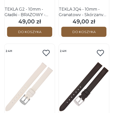
TEKLA G2 - 10mm -
TEKLA JQ4 - 10mm -
Gładki - BRĄZOWY -
Granatowy - Skórzany
Skórzany pasek do
pasek do zegarka
49,00 zł
49,00 zł
Cena
Cena
zegarka
DO KOSZYKA
DO KOSZYKA
24H
24H