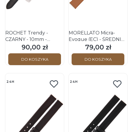
ROCHET Trendy -
MORELLATO Micra-
CZARNY - 10mm -
Evoque (EC) - ŚREDNI
Skórzany pasek do
BRĄZ - 10mm - Skórzany
90,00 zł
79,00 zł
Cena
Cena
zegarka
pasek do zegarka
DO KOSZYKA
DO KOSZYKA
24H
24H