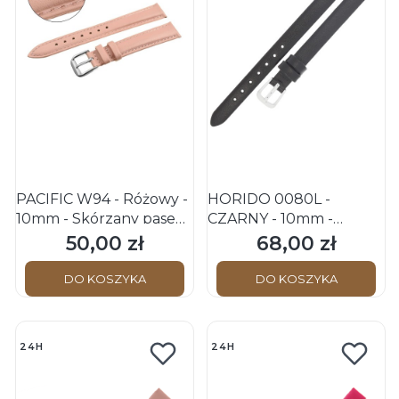
PACIFIC W94 - Różowy -
HORIDO 0080L -
10mm - Skórzany pasek
CZARNY - 10mm -
do zegarka
Skórzany pasek do
50,00 zł
68,00 zł
Cena
Cena
zegarka
DO KOSZYKA
DO KOSZYKA
24H
24H