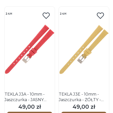
24H
24H
TEKLA J3A - 10mm -
TEKLA J3E - 10mm -
Jaszczurka - JASNY
Jaszczurka - ŻÓŁTY -
CZERWONY - Skórzany
Skórzany pasek do
49,00 zł
49,00 zł
Cena
Cena
pasek do zegarka
zegarka