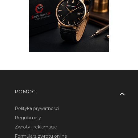
Linki w stopce
POMOC
Polityka prywatności
Regulaminy
Zwroty i reklamacje
Formularz zwrotu online