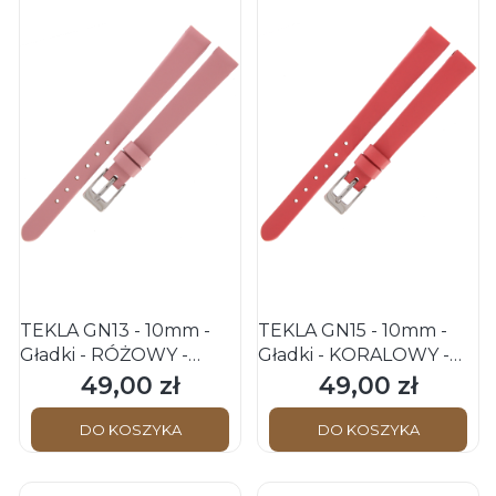
TEKLA GN13 - 10mm -
TEKLA GN15 - 10mm -
Gładki - RÓŻOWY -
Gładki - KORALOWY -
Skórzany pasek do
Skórzany pasek do
49,00 zł
49,00 zł
Cena
Cena
zegarka
zegarka
DO KOSZYKA
DO KOSZYKA