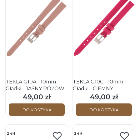
TEKLA G10A - 10mm -
TEKLA G10C - 10mm -
Gładki - JASNY RÓŻOWY
Gładki - CIEMNY
- Skórzany pasek do
RÓŻOWY - Skórzany
49,00 zł
49,00 zł
Cena
Cena
zegarka
pasek do zegarka
DO KOSZYKA
DO KOSZYKA
24H
24H