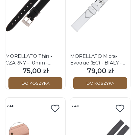
MORELLATO Thin -
MORELLATO Micra-
CZARNY - 10mm -
Evoque (EC) - BIAŁY -
Skórzany pasek do
10mm - Skórzany pasek
75,00 zł
79,00 zł
Cena
Cena
zegarka
do zegarka
DO KOSZYKA
DO KOSZYKA
24H
24H