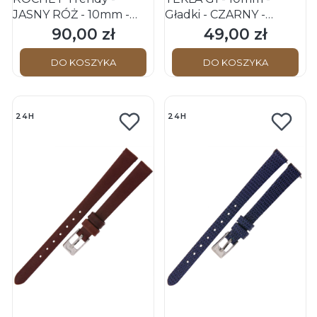
JASNY RÓŻ - 10mm -
Gładki - CZARNY -
Skórzany pasek do
Skórzany pasek do
90,00 zł
49,00 zł
Cena
Cena
zegarka
zegarka
DO KOSZYKA
DO KOSZYKA
24H
24H