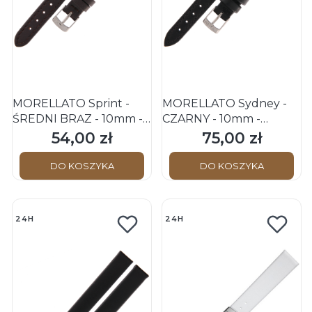
MORELLATO Sprint -
MORELLATO Sydney -
ŚREDNI BRĄZ - 10mm -
CZARNY - 10mm -
Skórzany pasek do
Skórzany pasek do
54,00 zł
75,00 zł
Cena
Cena
zegarka
zegarka
DO KOSZYKA
DO KOSZYKA
24H
24H