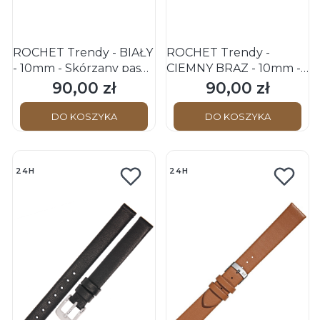
ROCHET Trendy - BIAŁY
ROCHET Trendy -
- 10mm - Skórzany pasek
CIEMNY BRĄZ - 10mm -
do zegarka
Skórzany pasek do
90,00 zł
90,00 zł
Cena
Cena
zegarka
DO KOSZYKA
DO KOSZYKA
24H
24H