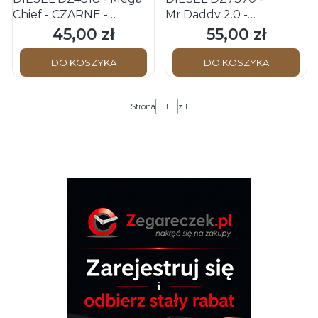
Chief - CZARNE -
Mr.Daddy 2.0 -
Ogniwo bransolety
CZERWONE - Ogniwo
45,00 zł
55,00 zł
Cena
Cena
bransolety
DO KOSZYKA
DO KOSZYKA
Strona
z 1