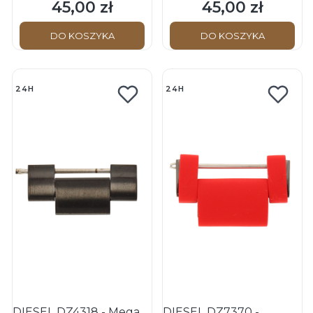
bransolety
Ogniwo bransolety
45,00 zł
45,00 zł
Cena
Cena
DO KOSZYKA
DO KOSZYKA
24H
24H
DIESEL DZ4318 - Mega
DIESEL DZ7370 -